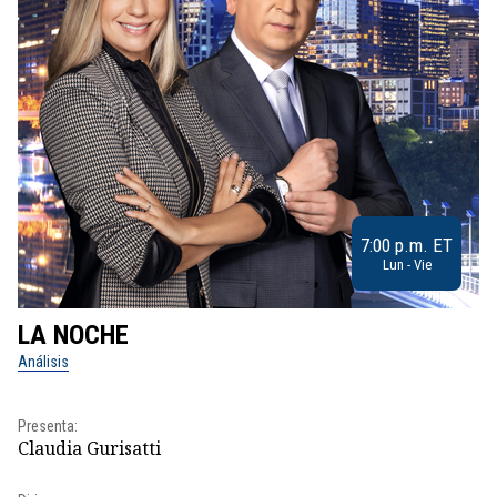
7:00 p.m. ET
Lun - Vie
LA NOCHE
L
Análisis
No
Presenta:
Pr
Claudia Gurisatti
Id