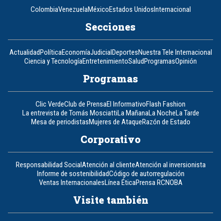
Colombia
Venezuela
México
Estados Unidos
Internacional
Secciones
Actualidad
Política
Economía
Judicial
Deportes
Nuestra Tele Internacional
Ciencia y Tecnología
Entretenimiento
Salud
Programas
Opinión
Programas
Clic Verde
Club de Prensa
El Informativo
Flash Fashion
La entrevista de Tomás Mosciatti
La Mañana
La Noche
La Tarde
Mesa de periodistas
Mujeres de Ataque
Razón de Estado
Corporativo
Responsabilidad Social
Atención al cliente
Atención al inversionista
Informe de sostenibilidad
Código de autorregulación
Ventas Internacionales
Línea Ética
Prensa RCN
OBA
Visite también