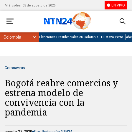
EN VIVO
Miércoles, 05 de agosto de 2026
Elecciones Presidenciales en Colombia
Gustavo Petro
Abel
Coronavirus
Bogotá reabre comercios y
estrena modelo de
convivencia con la
pandemia
agosto 27, 2020
Por: Redacción NTN24