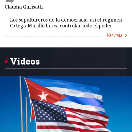
Dirige:
Dir
Claudia Gurisatti
Id
Los sepultureros de la democracia: así el régimen
Ortega-Murillo busca controlar todo el poder
Ver más
Item
1
of
5
Videos