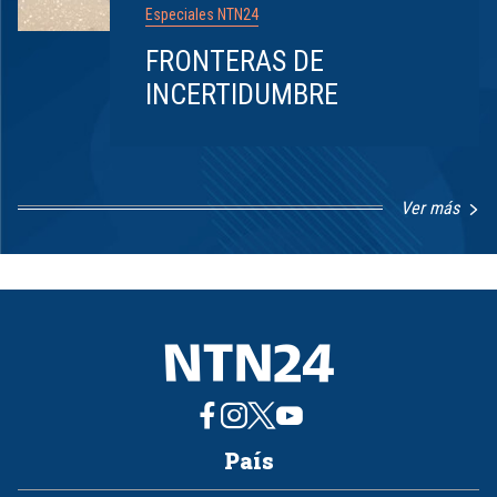
Especiales NTN24
FRONTERAS DE
INCERTIDUMBRE
Ver más
Item
1
of
8
País