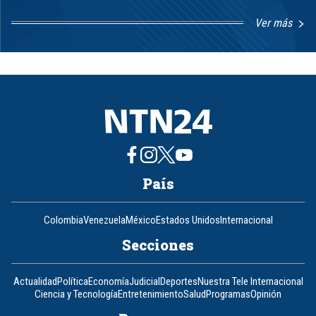
Ver más
Item
1
of
8
País
Colombia
Venezuela
México
Estados Unidos
Internacional
Secciones
Actualidad
Política
Economía
Judicial
Deportes
Nuestra Tele Internacional
Ciencia y Tecnología
Entretenimiento
Salud
Programas
Opinión