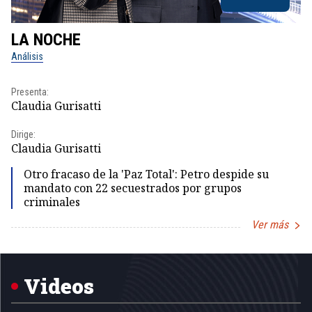
LA NOCHE
L
Análisis
No
Presenta:
Pr
Claudia Gurisatti
Id
Dirige:
Dir
Claudia Gurisatti
Id
Otro fracaso de la 'Paz Total': Petro despide su
mandato con 22 secuestrados por grupos
criminales
Ver más
Item
1
of
5
Videos