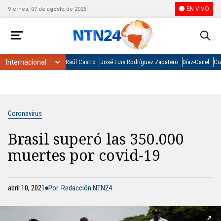
EN VIVO
Viernes, 07 de agosto de 2026
Raúl Castro
José Luis Rodríguez Zapatero
Díaz-Canel
Cu
Coronavirus
Brasil superó las 350.000
muertes por covid-19
abril 10, 2021
Por: Redacción NTN24