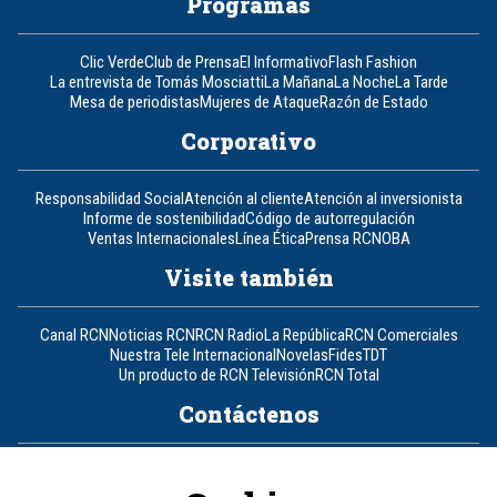
Programas
Clic Verde
Club de Prensa
El Informativo
Flash Fashion
La entrevista de Tomás Mosciatti
La Mañana
La Noche
La Tarde
Mesa de periodistas
Mujeres de Ataque
Razón de Estado
Corporativo
Responsabilidad Social
Atención al cliente
Atención al inversionista
Informe de sostenibilidad
Código de autorregulación
Ventas Internacionales
Línea Ética
Prensa RCN
OBA
Visite también
Canal RCN
Noticias RCN
RCN Radio
La República
RCN Comerciales
Nuestra Tele Internacional
Novelas
Fides
TDT
Un producto de RCN Televisión
RCN Total
Contáctenos
Teléfono
+57 (601) 426 92 92