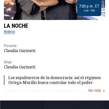
7:00 p.m. ET
Lun - Vie
LA NOCHE
L
Análisis
No
Presenta:
Pr
Claudia Gurisatti
Id
Dirige:
Dir
Claudia Gurisatti
Id
Los sepultureros de la democracia: así el régimen
Ortega-Murillo busca controlar todo el poder
Ver más
Item
1
of
5