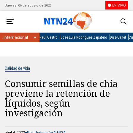
EN VIVO
Jueves, 06 de agosto de 2026
Raúl Castro
José Luis Rodríguez Zapatero
Díaz-Canel
Cu
Calidad de vida
Consumir semillas de chía
previene la retención de
líquidos, según
investigación
abril 4, 2022
Por: Redacción NTN24