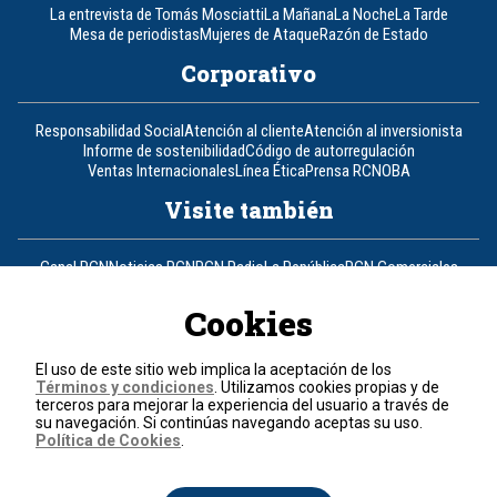
La entrevista de Tomás Mosciatti
La Mañana
La Noche
La Tarde
Mesa de periodistas
Mujeres de Ataque
Razón de Estado
Corporativo
Responsabilidad Social
Atención al cliente
Atención al inversionista
Informe de sostenibilidad
Código de autorregulación
Ventas Internacionales
Línea Ética
Prensa RCN
OBA
Visite también
Canal RCN
Noticias RCN
RCN Radio
La República
RCN Comerciales
Nuestra Tele Internacional
Novelas
Fides
TDT
Un producto de RCN Televisión
RCN Total
Cookies
Contáctenos
El uso de este sitio web implica la aceptación de los
Términos y condiciones
. Utilizamos cookies propias y de
Teléfono
+57 (601) 426 92 92
terceros para mejorar la experiencia del usuario a través de
su navegación. Si continúas navegando aceptas su uso.
Política de Cookies
.
Política de datos personales
Política de cookies
Términos y condiciones