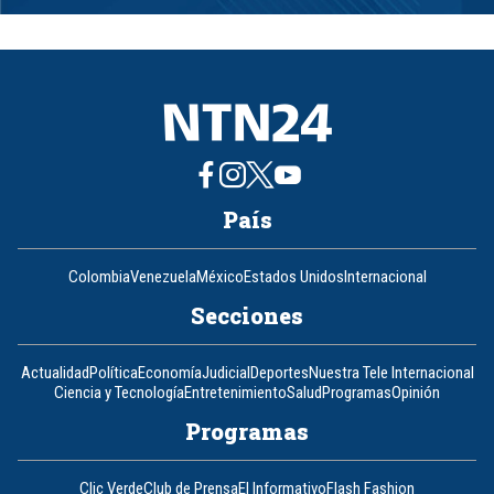
1
of
8
País
Colombia
Venezuela
México
Estados Unidos
Internacional
Secciones
Actualidad
Política
Economía
Judicial
Deportes
Nuestra Tele Internacional
Ciencia y Tecnología
Entretenimiento
Salud
Programas
Opinión
Programas
Clic Verde
Club de Prensa
El Informativo
Flash Fashion