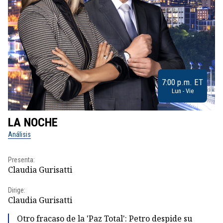
7:00 p.m. ET
Lun - Vie
LA NOCHE
L
Análisis
No
Presenta:
Pr
Claudia Gurisatti
Id
Dirige:
Dir
Claudia Gurisatti
Id
Otro fracaso de la 'Paz Total': Petro despide su