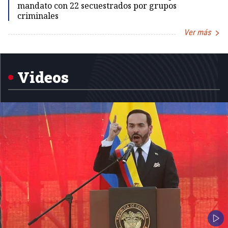
mandato con 22 secuestrados por grupos
criminales
Ver más
Item
1
of
5
Videos