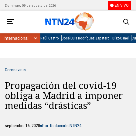
EN VIVO
Domingo, 09 de agosto de 2026
Raúl Castro
José Luis Rodríguez Zapatero
Díaz-Canel
Cu
Coronavirus
Propagación del covid-19
obliga a Madrid a imponer
medidas “drásticas”
septiembre 16, 2020
Por: Redacción NTN24