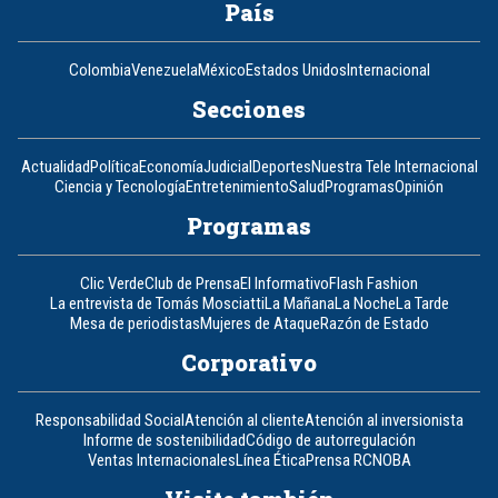
País
Colombia
Venezuela
México
Estados Unidos
Internacional
Secciones
Actualidad
Política
Economía
Judicial
Deportes
Nuestra Tele Internacional
Ciencia y Tecnología
Entretenimiento
Salud
Programas
Opinión
Programas
Clic Verde
Club de Prensa
El Informativo
Flash Fashion
La entrevista de Tomás Mosciatti
La Mañana
La Noche
La Tarde
Mesa de periodistas
Mujeres de Ataque
Razón de Estado
Corporativo
Responsabilidad Social
Atención al cliente
Atención al inversionista
Informe de sostenibilidad
Código de autorregulación
Ventas Internacionales
Línea Ética
Prensa RCN
OBA