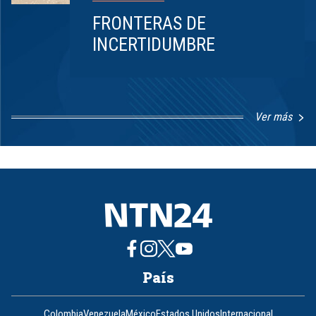
FRONTERAS DE
INCERTIDUMBRE
Ver más
Item
1
of
8
País
Colombia
Venezuela
México
Estados Unidos
Internacional