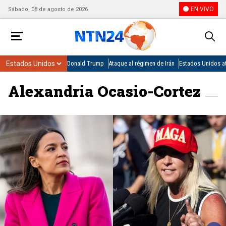
EN VIVO
Sábado, 08 de agosto de 2026
Donald Trump
Ataque al régimen de Irán
Estados Unidos at
Alexandria Ocasio-Cortez