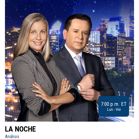
7:00 p.m. ET
Lun - Vie
LA NOCHE
L
Análisis
No