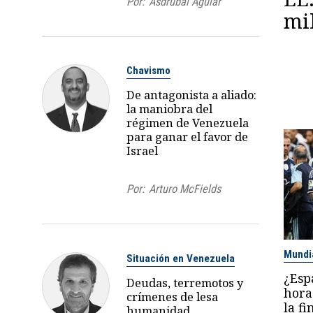
Por:
Asdrúbal Aguiar
mil
Chavismo
De antagonista a aliado:
la maniobra del
régimen de Venezuela
para ganar el favor de
Israel
Por:
Arturo McFields
Mundi
Situación en Venezuela
¿Esp
Deudas, terremotos y
hora
crímenes de lesa
la f
humanidad