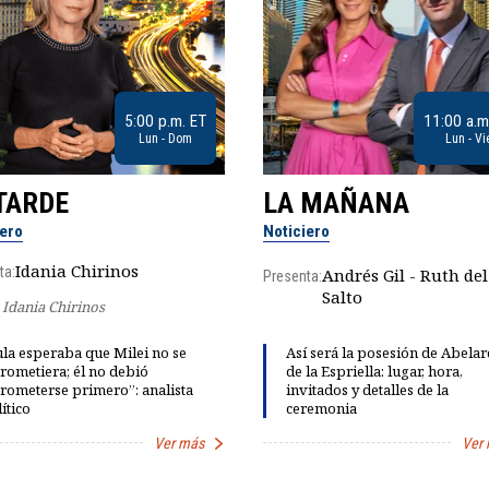
5:00 p.m. ET
11:00 a.m
Lun - Dom
Lun - Vi
TARDE
LA MAÑANA
iero
Noticiero
Idania Chirinos
ta:
Andrés Gil - Ruth del
Presenta:
Salto
Idania Chirinos
la esperaba que Milei no se
Así será la posesión de Abela
rometiera; él no debió
de la Espriella: lugar, hora,
rometerse primero”: analista
invitados y detalles de la
ítico
ceremonia
Ver más
Ver