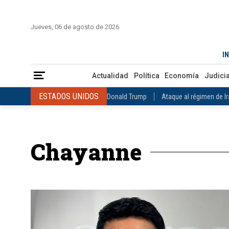
INICIO
COLOMBIA
VENEZUELA
MÉXICO
EST
Jueves, 06 de agosto de 2026
Actualidad
Política
Economía
Judicial
Deportes
Nuest
IN
ESTADOS UNIDOS
Donald Trump
Ataque al régimen de Irán
Actualidad
Política
Economía
Judicia
INTERNACIONAL
Raúl Castro
José Luis Rodríguez Zapatero
ESTADOS UNIDOS
Donald Trump
Ataque al régimen de I
COLOMBIA
Elecciones Presidenciales en Colombia
Gustavo Petr
INTERNACIONAL
Raúl Castro
José Luis Rodríguez Zapat
VENEZUELA
Juicio contra Maduro
Terremoto en Venezuela
COLOMBIA
Elecciones Presidenciales en Colombia
Gusta
MÉXICO
Claudia Sheinbaum
Mundial 2026
Narcotráfico
C
Chayanne
VENEZUELA
Juicio contra Maduro
Terremoto en Venezue
MÉXICO
Claudia Sheinbaum
Mundial 2026
Narcotráfi