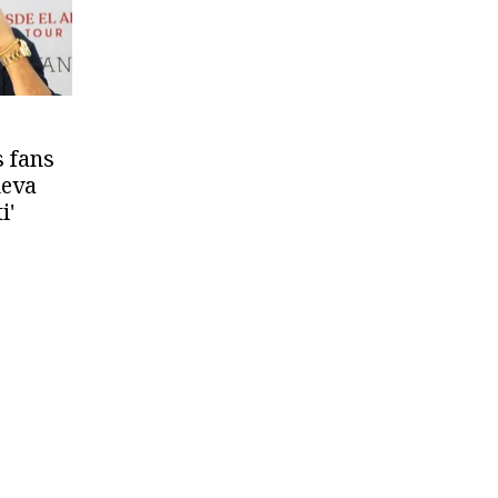
 fans
ueva
i'