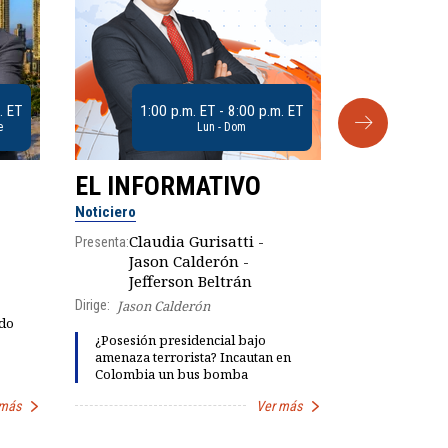
. ET
1:00 p.m. ET - 8:00 p.m. ET
e
Lun - Dom
EL INFORMATIVO
CLUB D
Noticiero
Análisis
Claudia Gurisatti -
Presenta:
Jason Calderón -
Robe
Presenta:
Jefferson Beltrán
Dirige:
Jason Calderón
rdo
Explosivas 
¿Posesión presidencial bajo
María Fern
amenaza terrorista? Incautan en
"fiestas de 
Colombia un bus bomba
Petro
 más
Ver más