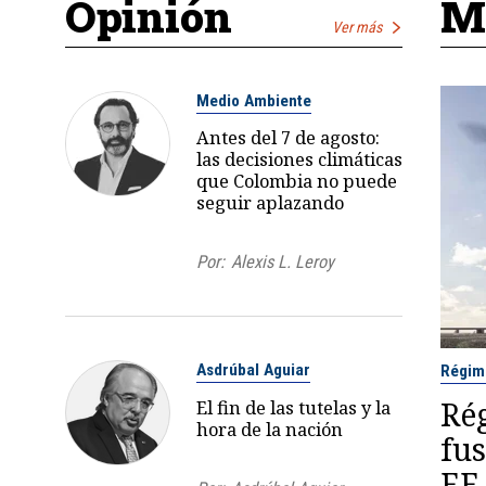
Opinión
Má
Ver más
Medio Ambiente
Antes del 7 de agosto:
las decisiones climáticas
que Colombia no puede
seguir aplazando
Por:
Alexis L. Leroy
Asdrúbal Aguiar
Régim
Ré
El fin de las tutelas y la
hora de la nación
fus
EE