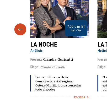
9:30 a.m. ET
7:00 p.m. ET
Sab
Lun - Vie
LA NOCHE
LA 
Análisis
Notic
lgo
Claudia Gurisatti
Presenta:
Presen
Dirige:
Claudia Gurisatti
Dirige:
ño acelera
Los sepultureros de la
“Lu
 llevar al
democracia: así el régimen
ent
rds de calor,
Ortega-Murillo busca controlar
ent
todo el poder
pol
Ver más
Ver más
Item
1