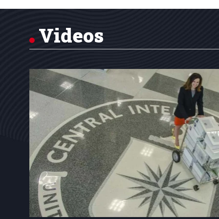
of
7
Videos