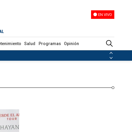
EN VIVO
EN VIVO
Programas
Opinión
AL
etenimiento
Salud
Programas
Opinión
ias de las FARC
ezuela
Nicolás Maduro
Disidencias de las FARC
 en Venezuela
Nicolás Maduro