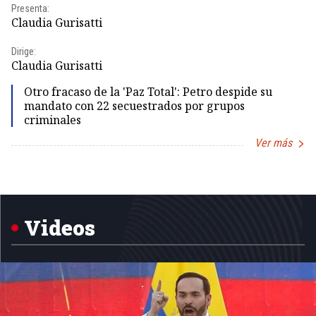
Presenta:
Pr
Claudia Gurisatti
Id
Dirige:
Dir
Claudia Gurisatti
Id
Otro fracaso de la 'Paz Total': Petro despide su
mandato con 22 secuestrados por grupos
criminales
Ver más
Item
1
of
5
Videos