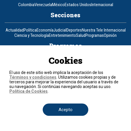
Colombia
Venezuela
México
Estados Unidos
Internacional
Secciones
Actualidad
Política
Economía
Judicial
Deportes
Nuestra Tele Internacional
Ciencia y Tecnología
Entretenimiento
Salud
Programas
Opinión
Programas
Cookies
Clic Verde
Club de Prensa
El Informativo
Flash Fashion
La entrevista de Tomás Mosciatti
La Mañana
La Noche
La Tarde
Mesa de periodistas
Mujeres de Ataque
Razón de Estado
El uso de este sitio web implica la aceptación de los
Términos y condiciones
. Utilizamos cookies propias y de
Corporativo
terceros para mejorar la experiencia del usuario a través de
su navegación. Si continúas navegando aceptas su uso.
Política de Cookies
.
Responsabilidad Social
Atención al cliente
Atención al inversionista
Informe de sostenibilidad
Código de autorregulación
Ventas Internacionales
Línea Ética
Prensa RCN
OBA
Acepto
Visite también