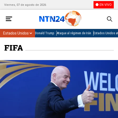
EN VIVO
Viernes, 07 de agosto de 2026
Donald Trump
Ataque al régimen de Irán
Estados Unidos at
FIFA