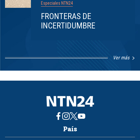
Especiales NTN24
FRONTERAS DE
INCERTIDUMBRE
Ver más
Item
1
of
8
País