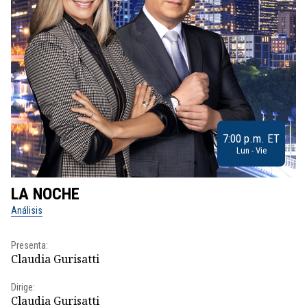
7:00 p.m. ET
Lun - Vie
LA NOCHE
L
Análisis
No
Presenta:
Pr
Claudia Gurisatti
Id
Dirige:
Dir
Claudia Gurisatti