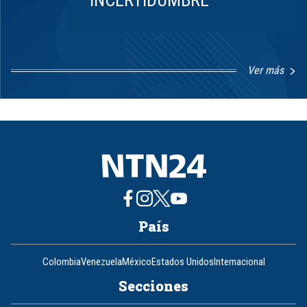
INCERTIDUMBRE
Ver más
Item
1
of
8
País
Colombia
Venezuela
México
Estados Unidos
Internacional
Secciones