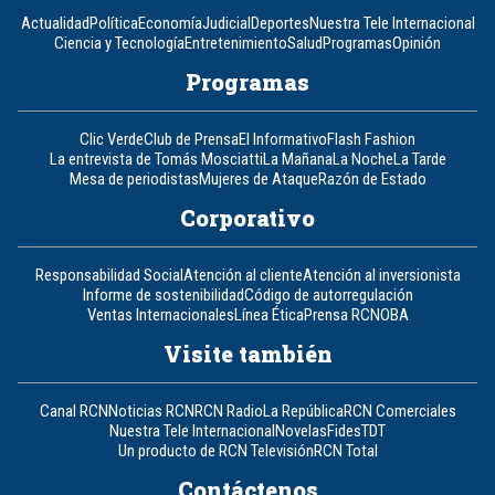
Actualidad
Política
Economía
Judicial
Deportes
Nuestra Tele Internacional
Ciencia y Tecnología
Entretenimiento
Salud
Programas
Opinión
Programas
Clic Verde
Club de Prensa
El Informativo
Flash Fashion
La entrevista de Tomás Mosciatti
La Mañana
La Noche
La Tarde
Mesa de periodistas
Mujeres de Ataque
Razón de Estado
Corporativo
Responsabilidad Social
Atención al cliente
Atención al inversionista
Informe de sostenibilidad
Código de autorregulación
Ventas Internacionales
Línea Ética
Prensa RCN
OBA
Visite también
Canal RCN
Noticias RCN
RCN Radio
La República
RCN Comerciales
Nuestra Tele Internacional
Novelas
Fides
TDT
Un producto de RCN Televisión
RCN Total
Contáctenos