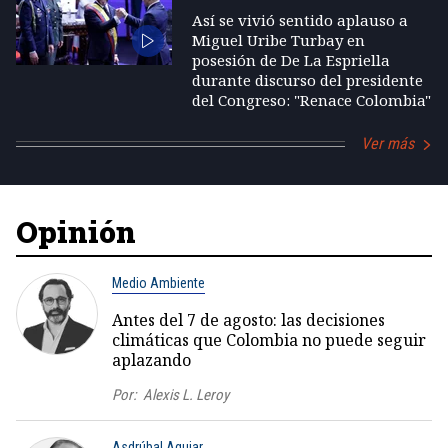
Así se vivió sentido aplauso a
Miguel Uribe Turbay en
posesión de De La Espriella
durante discurso del presidente
del Congreso: "Renace Colombia"
Ver más
Opinión
Medio Ambiente
Antes del 7 de agosto: las decisiones
climáticas que Colombia no puede seguir
aplazando
Por:
Alexis L. Leroy
Asdrúbal Aguiar