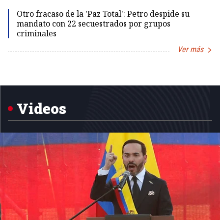
Id
Otro fracaso de la 'Paz Total': Petro despide su
mandato con 22 secuestrados por grupos
criminales
Ver más
Item
1
of
5
Videos