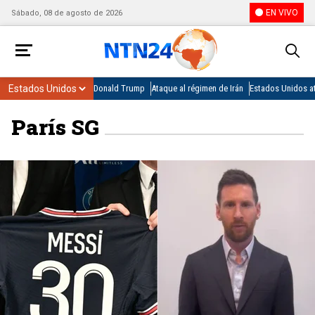
EN VIVO
Sábado, 08 de agosto de 2026
Donald Trump
Ataque al régimen de Irán
Estados Unidos at
París SG