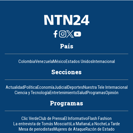
8
País
Colombia
Venezuela
México
Estados Unidos
Internacional
Secciones
Actualidad
Política
Economía
Judicial
Deportes
Nuestra Tele Internacional
Ciencia y Tecnología
Entretenimiento
Salud
Programas
Opinión
Programas
Clic Verde
Club de Prensa
El Informativo
Flash Fashion
La entrevista de Tomás Mosciatti
La Mañana
La Noche
La Tarde
Mesa de periodistas
Mujeres de Ataque
Razón de Estado