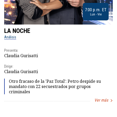
7:00 p.m. ET
Lun - Vie
LA NOCHE
L
Análisis
No
Presenta:
Pr
Claudia Gurisatti
Id
Dirige:
Dir
Claudia Gurisatti
Id
Otro fracaso de la 'Paz Total': Petro despide su
mandato con 22 secuestrados por grupos
criminales
Ver más
Item
1
of