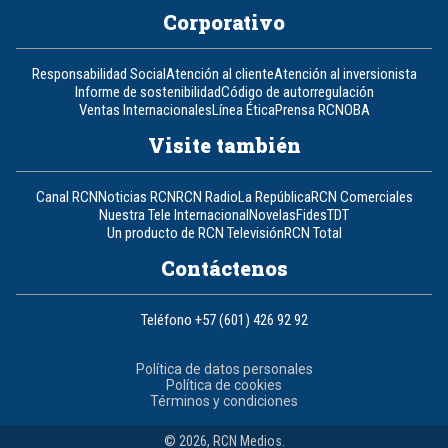
Corporativo
Responsabilidad Social
Atención al cliente
Atención al inversionista
Informe de sostenibilidad
Código de autorregulación
Ventas Internacionales
Línea Ética
Prensa RCN
OBA
Visite también
Canal RCN
Noticias RCN
RCN Radio
La República
RCN Comerciales
Nuestra Tele Internacional
Novelas
Fides
TDT
Un producto de RCN Televisión
RCN Total
Contáctenos
Teléfono
+57 (601) 426 92 92
Política de datos personales
Política de cookies
Términos y condiciones
© 2026, RCN Medios.