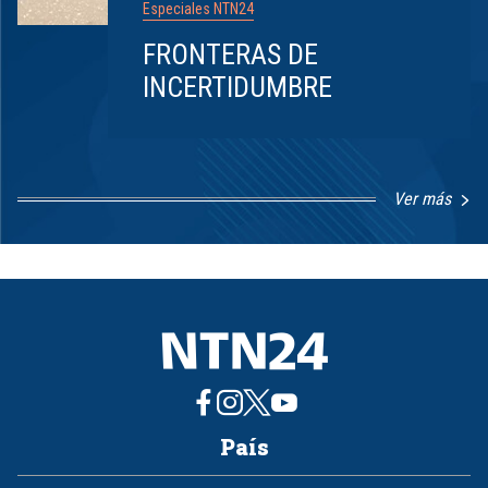
Especiales NTN24
FRONTERAS DE
INCERTIDUMBRE
Ver más
Item
1
of
8
País