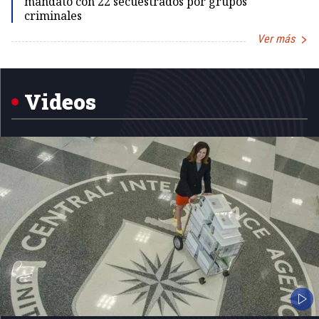
mandato con 22 secuestrados por grupos
criminales
Ver más
Item
1
of
5
Videos