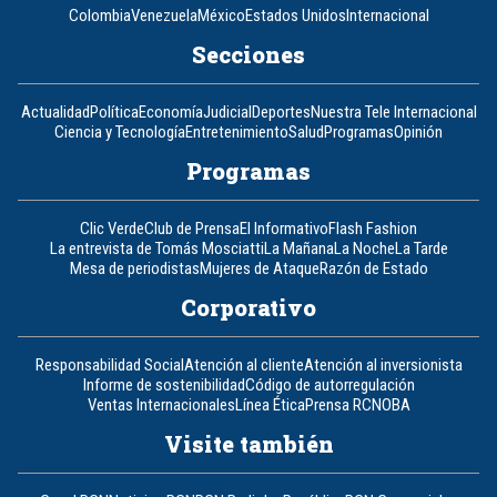
Colombia
Venezuela
México
Estados Unidos
Internacional
Secciones
Actualidad
Política
Economía
Judicial
Deportes
Nuestra Tele Internacional
Ciencia y Tecnología
Entretenimiento
Salud
Programas
Opinión
Programas
Clic Verde
Club de Prensa
El Informativo
Flash Fashion
La entrevista de Tomás Mosciatti
La Mañana
La Noche
La Tarde
Mesa de periodistas
Mujeres de Ataque
Razón de Estado
Corporativo
Responsabilidad Social
Atención al cliente
Atención al inversionista
Informe de sostenibilidad
Código de autorregulación
Ventas Internacionales
Línea Ética
Prensa RCN
OBA
Visite también