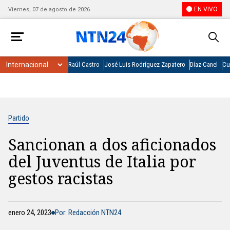
EN VIVO
Viernes, 07 de agosto de 2026
Raúl Castro
José Luis Rodríguez Zapatero
Díaz-Canel
Cu
Partido
Sancionan a dos aficionados
del Juventus de Italia por
gestos racistas
enero 24, 2023
Por: Redacción NTN24