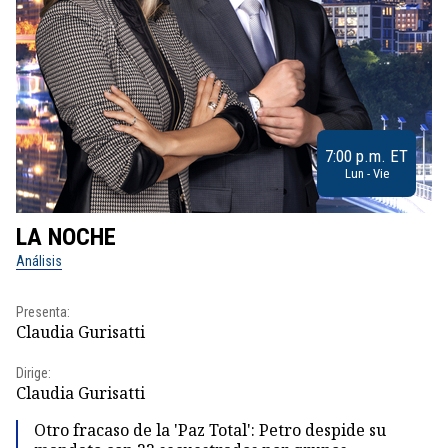
7:00 p.m. ET
Lun - Vie
LA NOCHE
L
Análisis
No
Presenta:
Pr
Claudia Gurisatti
Id
Dirige:
Dir
Claudia Gurisatti
Id
Otro fracaso de la 'Paz Total': Petro despide su