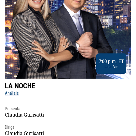
7:00 p.m. ET
Lun - Vie
LA NOCHE
L
Análisis
No
Presenta:
Pr
Claudia Gurisatti
Id
Dirige:
Dir
Claudia Gurisatti