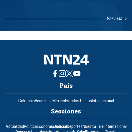
Ver más
Item
1
of
8
País
Colombia
Venezuela
México
Estados Unidos
Internacional
Secciones
Actualidad
Política
Economía
Judicial
Deportes
Nuestra Tele Internacional
Ciencia y Tecnología
Entretenimiento
Salud
Programas
Opinión