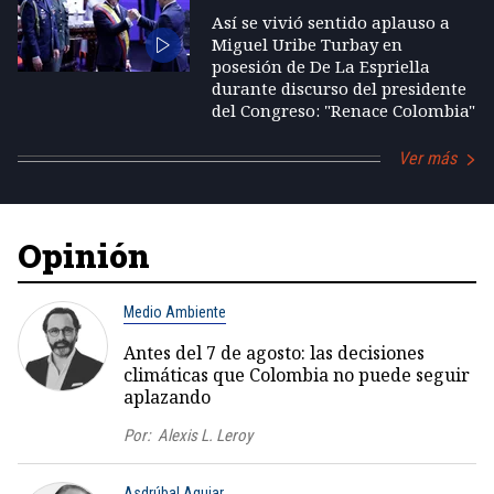
Así se vivió sentido aplauso a
Miguel Uribe Turbay en
posesión de De La Espriella
durante discurso del presidente
del Congreso: "Renace Colombia"
Ver más
Opinión
Medio Ambiente
Antes del 7 de agosto: las decisiones
climáticas que Colombia no puede seguir
aplazando
Por:
Alexis L. Leroy
Asdrúbal Aguiar