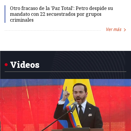
Id
Otro fracaso de la 'Paz Total': Petro despide su
mandato con 22 secuestrados por grupos
criminales
Ver más
Item
1
of
5
Videos