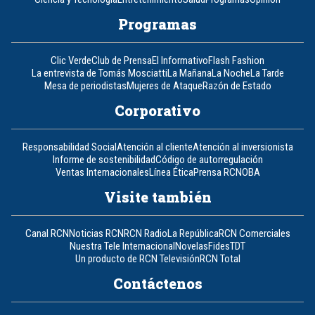
Programas
Clic Verde
Club de Prensa
El Informativo
Flash Fashion
La entrevista de Tomás Mosciatti
La Mañana
La Noche
La Tarde
Mesa de periodistas
Mujeres de Ataque
Razón de Estado
Corporativo
Responsabilidad Social
Atención al cliente
Atención al inversionista
Informe de sostenibilidad
Código de autorregulación
Ventas Internacionales
Línea Ética
Prensa RCN
OBA
Visite también
Canal RCN
Noticias RCN
RCN Radio
La República
RCN Comerciales
Nuestra Tele Internacional
Novelas
Fides
TDT
Un producto de RCN Televisión
RCN Total
Contáctenos