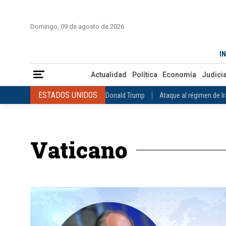
INICIO
COLOMBIA
VENEZUELA
MÉXICO
EST
Domingo, 09 de agosto de 2026
Actualidad
Política
Economía
Judicial
Deportes
Nuest
IN
ESTADOS UNIDOS
Donald Trump
Ataque al régimen de Irán
Actualidad
Política
Economía
Judicia
INTERNACIONAL
Raúl Castro
José Luis Rodríguez Zapatero
ESTADOS UNIDOS
Donald Trump
Ataque al régimen de I
COLOMBIA
Elecciones Presidenciales en Colombia
Gustavo Petr
INTERNACIONAL
Raúl Castro
José Luis Rodríguez Zapat
VENEZUELA
Juicio contra Maduro
Terremoto en Venezuela
COLOMBIA
Elecciones Presidenciales en Colombia
Gusta
MÉXICO
Claudia Sheinbaum
Mundial 2026
Narcotráfico
C
Vaticano
VENEZUELA
Juicio contra Maduro
Terremoto en Venezue
MÉXICO
Claudia Sheinbaum
Mundial 2026
Narcotráfi