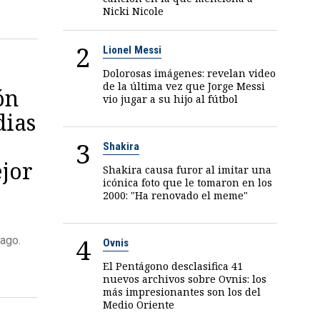
Nicki Nicole
2
Lionel Messi
Dolorosas imágenes: revelan video
de la última vez que Jorge Messi
ón
vio jugar a su hijo al fútbol
dias
3
Shakira
ejor
Shakira causa furor al imitar una
icónica foto que le tomaron en los
2000: "Ha renovado el meme"
4
cago.
Ovnis
El Pentágono desclasifica 41
nuevos archivos sobre Ovnis: los
más impresionantes son los del
Medio Oriente