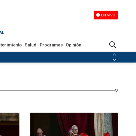
EN VIVO
EN VIVO
Programas
Opinión
AL
etenimiento
Salud
Programas
Opinión
ias de las FARC
ezuela
Nicolás Maduro
Disidencias de las FARC
 en Venezuela
Nicolás Maduro