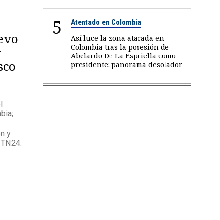
5
Atentado en Colombia
uevo
Así luce la zona atacada en
Colombia tras la posesión de
r
Abelardo De La Espriella como
sco
presidente: panorama desolador
l
bia;
ón y
NTN24.