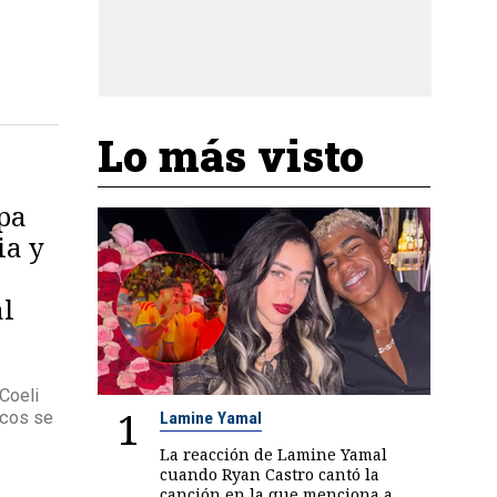
Lo más visto
apa
ia y
al
Coeli
1
licos se
Lamine Yamal
La reacción de Lamine Yamal
cuando Ryan Castro cantó la
canción en la que menciona a