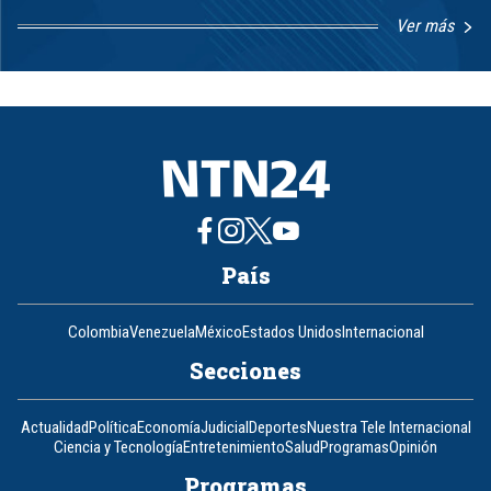
Ver más
Item
1
of
8
País
Colombia
Venezuela
México
Estados Unidos
Internacional
Secciones
Actualidad
Política
Economía
Judicial
Deportes
Nuestra Tele Internacional
Ciencia y Tecnología
Entretenimiento
Salud
Programas
Opinión
Programas