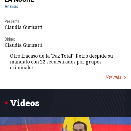
Análisis
No
Presenta:
Pr
Claudia Gurisatti
Id
Dirige:
Dir
Claudia Gurisatti
Id
Otro fracaso de la 'Paz Total': Petro despide su
mandato con 22 secuestrados por grupos
criminales
Ver más
Item
1
of
5
Videos