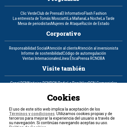
Clic Verde
Club de Prensa
El Informativo
Flash Fashion
La entrevista de Tomás Mosciatti
La Mañana
La Noche
La Tarde
Mesa de periodistas
Mujeres de Ataque
Razón de Estado
Corporativo
Responsabilidad Social
Atención al cliente
Atención al inversionista
Informe de sostenibilidad
Código de autorregulación
Ventas Internacionales
Línea Ética
Prensa RCN
OBA
Visite también
Canal RCN
Noticias RCN
RCN Radio
La República
RCN Comerciales
Nuestra Tele Internacional
Novelas
Fides
TDT
Un producto de RCN Televisión
RCN Total
Cookies
Contáctenos
El uso de este sitio web implica la aceptación de los
Términos y condiciones
. Utilizamos cookies propias y de
Teléfono
+57 (601) 426 92 92
terceros para mejorar la experiencia del usuario a través de
su navegación. Si continúas navegando aceptas su uso.