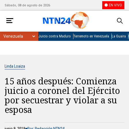
EN VIVO
Sábado, 08 de agosto de 2026
Juicio contra Maduro
Terremoto en Venezuela
La Guaira
Linda Loaiza
15 años después: Comienza
juicio a coronel del Ejército
por secuestrar y violar a su
esposa
junio 9, 2019
Por: Redacción NTN24