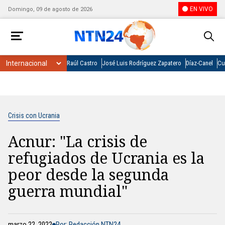
EN VIVO
Domingo, 09 de agosto de 2026
Raúl Castro
José Luis Rodríguez Zapatero
Díaz-Canel
Cu
Crisis con Ucrania
Acnur: "La crisis de
refugiados de Ucrania es la
peor desde la segunda
guerra mundial"
marzo 22, 2022
Por: Redacción NTN24