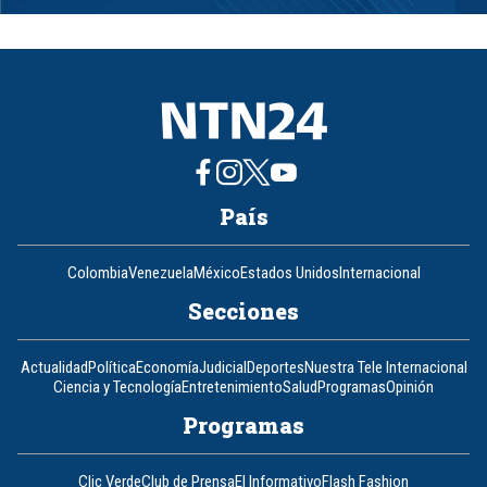
1
of
8
País
Colombia
Venezuela
México
Estados Unidos
Internacional
Secciones
Actualidad
Política
Economía
Judicial
Deportes
Nuestra Tele Internacional
Ciencia y Tecnología
Entretenimiento
Salud
Programas
Opinión
Programas
Clic Verde
Club de Prensa
El Informativo
Flash Fashion