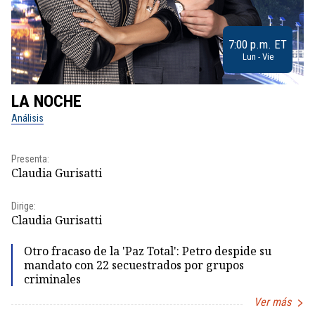
7:00 p.m. ET
Lun - Vie
LA NOCHE
L
Análisis
No
Pr
Presenta:
Id
Claudia Gurisatti
Dir
Dirige:
Id
Claudia Gurisatti
Otro fracaso de la 'Paz Total': Petro despide su
mandato con 22 secuestrados por grupos
criminales
Ver más
Item