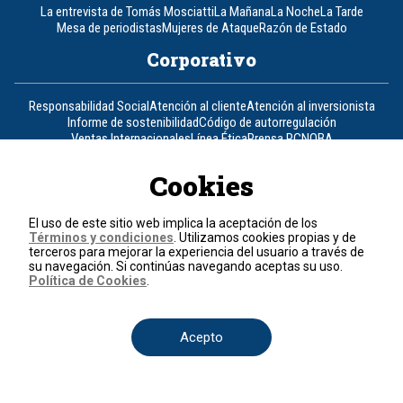
La entrevista de Tomás Mosciatti
La Mañana
La Noche
La Tarde
Mesa de periodistas
Mujeres de Ataque
Razón de Estado
Corporativo
Responsabilidad Social
Atención al cliente
Atención al inversionista
Informe de sostenibilidad
Código de autorregulación
Ventas Internacionales
Línea Ética
Prensa RCN
OBA
Visite también
Cookies
Canal RCN
Noticias RCN
RCN Radio
La República
RCN Comerciales
El uso de este sitio web implica la aceptación de los
Nuestra Tele Internacional
Novelas
Fides
TDT
Términos y condiciones
. Utilizamos cookies propias y de
Un producto de RCN Televisión
RCN Total
terceros para mejorar la experiencia del usuario a través de
su navegación. Si continúas navegando aceptas su uso.
Contáctenos
Política de Cookies
.
Teléfono
+57 (601) 426 92 92
Acepto
Política de datos personales
Política de cookies
Términos y condiciones