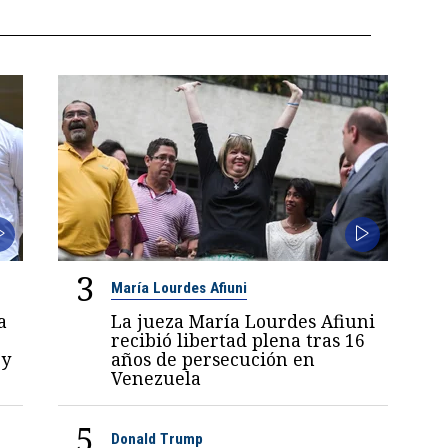
3
María Lourdes Afiuni
a
La jueza María Lourdes Afiuni
recibió libertad plena tras 16
 y
años de persecución en
Venezuela
5
Donald Trump