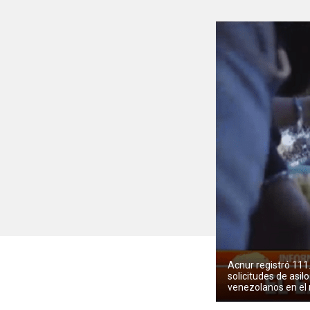
Acnur registró 111
solicitudes de asil
venezolanos en e