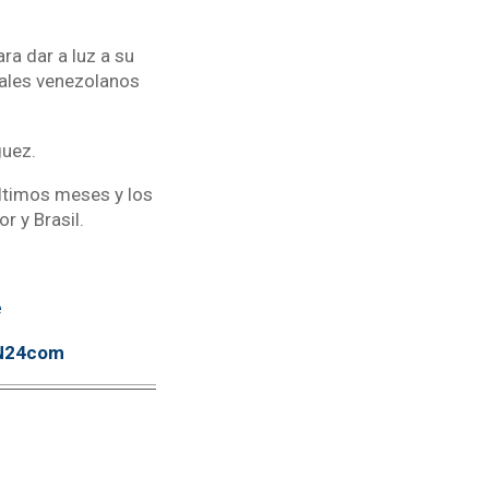
ra dar a luz a su
itales venezolanos
guez.
ltimos meses y los
 y Brasil.
e
TN24com