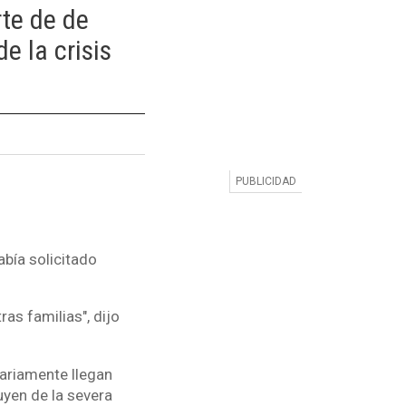
rte de de
 la crisis
bía solicitado
as familias", dijo
iariamente llegan
uyen de la severa