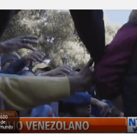
.600
o de
l mundo