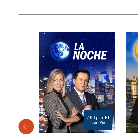
9:30 a.m. ET
7:00 p.m. ET
Sab
Lun - Vie