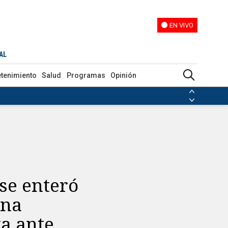
EN VIVO
EN VIVO
El momento más duro del Mundial: entrenador de República del Congo se enteró del fallecimiento de su padre en plena conferencia de prensa tras la derrota ante Inglaterra
AL
etenimiento
Salud
Programas
Opinión
ias de las FARC
ezuela
Nicolás Maduro
Disidencias de las FARC
 en Venezuela
Nicolás Maduro
se enteró
ena
ta ante