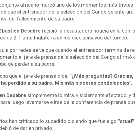
 conjunto africano marcó uno de los momentos más tristes 
e que el entrenador de la selección del Congo se enterara 
nsa del fallecimiento de su padre.
ébastien Desabre
recibió la devastadora noticia en la conf
 caída 2-1 ante Inglaterra en los dieciseisavos del torneo.
rcula por redes se ve que cuando el entrenador termina de r
omento el jefe de prensa de la selección del Congo afirmó a
ba de perder a su padre.
cha que el jefe de prensa dice:
"¿Más preguntas? Gracias,
 ha perdido a su padre. Mis más sinceras condolencias".
en Desabre
simplemente lo mira, visiblemente afectado, y 
, para luego levantarse e irse de la conferencia de prensa qu
.
rios han criticado lo sucedido diciendo que fue algo
"cruel"
debió de dar en privado.