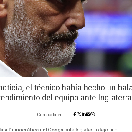
noticia, el técnico había hecho un bal
rendimiento del equipo ante Inglaterra
Compartir en:
ica Democrática del Congo
ante Inglaterra dejó uno