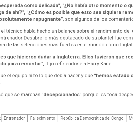
nesperada como delicada", "¿No había otro momento o qu
ga de ahí?", "¿Cómo es posible que esto sea siquiera re
absolutamente repugnante",
son algunos de los comentari
, el técnico había hecho un balance sobre el rendimiento del
l entrenador Desabre lo más destacado de su plantel fue có
una de las selecciones más fuertes en el mundo como Inglat
 que hicieron dudar a Inglaterra. Ellos tuvieron que rec
do para remontar",
dijo refiriéndose a Harry Kane.
e el equipo hizo lo que debía hacer y que
"hemos estado c
.
icó que se marchan
"decepcionados"
porque les toca desped
:
Entrenador
Fallecimiento
República Democrática del Congo
Mu