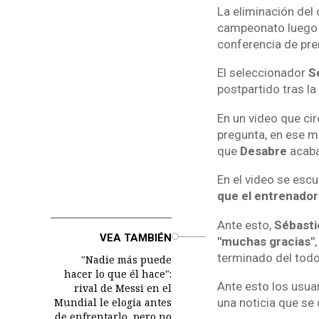
La eliminación del
campeonato luego d
conferencia de pre
El seleccionador
S
postpartido tras la
En un video que ci
pregunta, en ese m
que
Desabre
acaba
En el video se escu
que el entrenador
Ante esto,
Sébasti
o
VEA TAMBIÉN
"muchas gracias"
terminado del todo
"Nadie más puede
hacer lo que él hace":
Ante esto los usua
rival de Messi en el
Mundial le elogia antes
una noticia que se 
de enfrentarlo, pero no