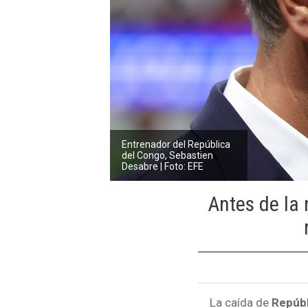
Entrenador del República
del Congo, Sebastien
Desabre | Foto: EFE
Antes de la 
La caída de
Repúbl