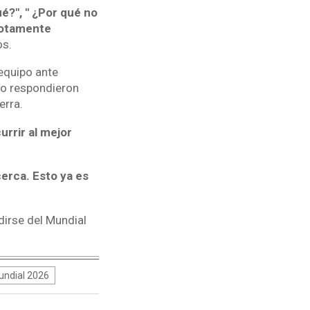
é?", " ¿Por qué no
motamente
os.
 equipo ante
mo respondieron
erra.
urrir al mejor
erca. Esto ya es
irse del Mundial
ndial 2026