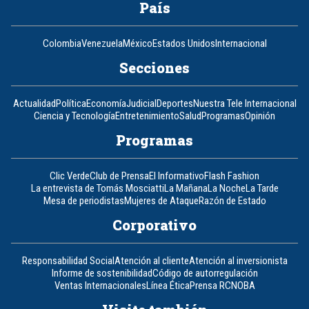
País
Colombia
Venezuela
México
Estados Unidos
Internacional
Secciones
Actualidad
Política
Economía
Judicial
Deportes
Nuestra Tele Internacional
Ciencia y Tecnología
Entretenimiento
Salud
Programas
Opinión
Programas
Clic Verde
Club de Prensa
El Informativo
Flash Fashion
La entrevista de Tomás Mosciatti
La Mañana
La Noche
La Tarde
Mesa de periodistas
Mujeres de Ataque
Razón de Estado
Corporativo
Responsabilidad Social
Atención al cliente
Atención al inversionista
Informe de sostenibilidad
Código de autorregulación
Ventas Internacionales
Línea Ética
Prensa RCN
OBA