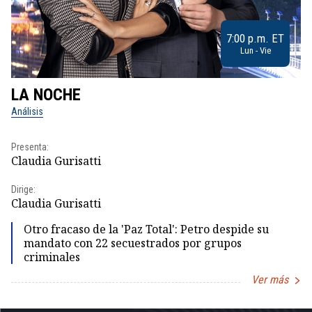
7:00 p.m. ET
Lun - Vie
LA NOCHE
L
Análisis
No
Presenta:
Pr
Claudia Gurisatti
Id
Dirige:
Dir
Claudia Gurisatti
Id
Otro fracaso de la 'Paz Total': Petro despide su
mandato con 22 secuestrados por grupos
criminales
Ver más
Item
1