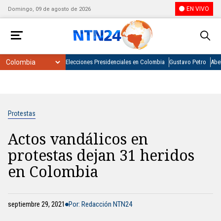
EN VIVO
Domingo, 09 de agosto de 2026
Elecciones Presidenciales en Colombia
Gustavo Petro
Abel
Protestas
Actos vandálicos en
protestas dejan 31 heridos
en Colombia
septiembre 29, 2021
Por: Redacción NTN24