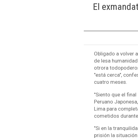
El exmandat
Obligado a volver a
de lesa humanidad d
otrora todopoderoso
"está cerca", conf
cuatro meses.
"Siento que el fina
Peruano Japonesa, a
Lima para completa
cometidos durante
"Si en la tranquili
prisión la situació