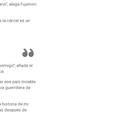
io", alega Fujimori
 la cárcel es un
conmigo", añade el
ca.
r ese país inviable
ia guerrillera de
 historia de mi
das después de