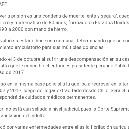
AFP.
ver a prisión es una condena de muerte lenta y segura", ase
niero y matemático de 80 años, formado en Estados Unidos 
990 a 2000 con mano de hierro.
valuó su estado hace una semana, determinando que se enc
amiento ambulatorio para sus múltiples dolencias.
nado el 3 de octubre al sufrir una descompensación en su ca
ndulto que le concedió el entonces presidente peruano Pablo 
dad de 2017.
so en la misma base policial a la que iba a regresar en la ta
7 y 2017, luego de llegar extraditado desde Chile. Será el 
dispondrá de cuidados médicos permanentes.
ri no está aún sellada a nivel judicial, pues la Corte Suprem
 anulación del indulto.
ficó por varias enfermedades entre ellas la fibrilación auricula