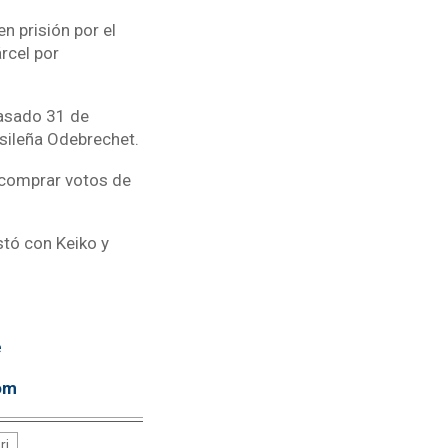
en prisión por el
árcel por
pasado 31 de
asileña Odebrechet.
e comprar votos de
stó con Keiko y
e
om
ri