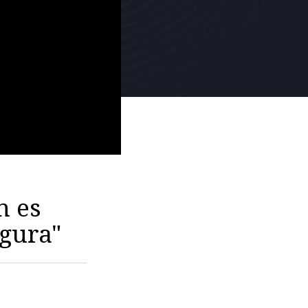
n es
gura"