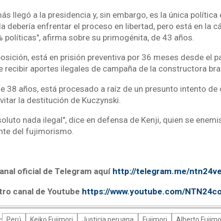
más llegó a la presidencia y, sin embargo, es la única política 
a debería enfrentar el proceso en libertad, pero está en la c
políticas", afirma sobre su primogénita, de 43 años.
oposición, está en prisión preventiva por 36 meses desde el 
 recibir aportes ilegales de campaña de la constructora br
 de 38 años, está procesado a raíz de un presunto intento d
evitar la destitución de Kuczynski.
luto nada ilegal", dice en defensa de Kenji, quien se enemi
ente del fujimorismo.
anal oficial de Telegram aquí
http://telegram.me/ntn24v
tro canal de Youtube
https://www.youtube.com/NTN24c
:
Perú
Keiko Fujimori
Justicia peruana
Fujimori
Alberto Fujimo