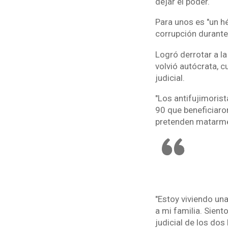
dejar el poder.
Para unos es "un hé
corrupción durante
Logró derrotar a l
volvió autócrata, c
judicial.
"Los antifujimoris
90 que beneficiaron
pretenden matarme 
"Estoy viviendo un
a mi familia. Sient
judicial de los dos