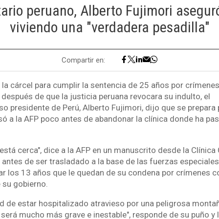
ario peruano, Alberto Fujimori asegur
viviendo una "verdadera pesadilla"
Compartir en:
 la cárcel para cumplir la sentencia de 25 años por crímene
espués de que la justicia peruana revocara su indulto, el
 presidente de Perú, Alberto Fujimori, dijo que se prepara pa
esó a la AFP poco antes de abandonar la clínica donde ha pa
l está cerca", dice a la AFP en un manuscrito desde la Clínica
ntes de ser trasladado a la base de las fuerzas especiales 
r los 13 años que le quedan de su condena por crímenes c
 su gobierno.
dad de estar hospitalizado atravieso por una peligrosa monta
n será mucho más grave e inestable", responde de su puño y l