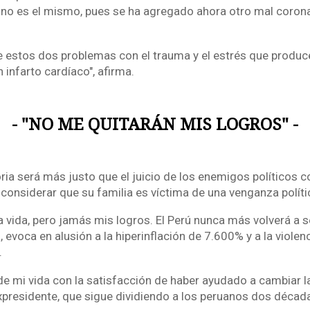
 no es el mismo, pues se ha agregado ahora otro mal coronar
 estos dos problemas con el trauma y el estrés que produce
infarto cardíaco", afirma.
- "NO ME QUITARÁN MIS LOGROS" -
storia será más justo que el juicio de los enemigos políticos 
considerar que su familia es víctima de una venganza políti
 vida, pero jamás mis logros. El Perú nunca más volverá a se
, evoca en alusión a la hiperinflación de 7.600% y a la violenc
.
de mi vida con la satisfacción de haber ayudado a cambiar la
 expresidente, que sigue dividiendo a los peruanos dos déca