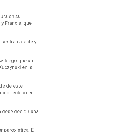
gura en su
y Francia, que
uentra estable y
sa luego que un
Kuczynski en la
rde de este
único recluso en
a debe decidir una
r paroxística. El