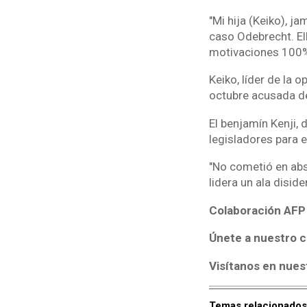
"Mi hija (Keiko), ja
caso Odebrecht. Ell
motivaciones 100% 
Keiko, líder de la 
octubre acusada de
El benjamín Kenji,
legisladores para 
"No cometió en abso
lidera un ala disid
Colaboración AFP
Únete a nuestro c
Visítanos en nues
Temas relacionados