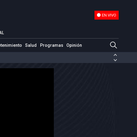
EN VIVO
EN VIVO
AL
etenimiento
Salud
Programas
Opinión
ias de las FARC
ezuela
Nicolás Maduro
Disidencias de las FARC
 en Venezuela
Nicolás Maduro