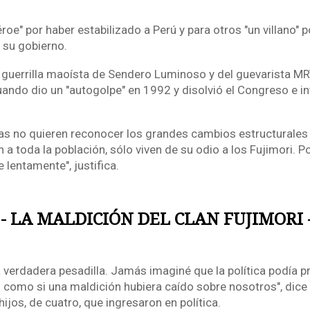
roe" por haber estabilizado a Perú y para otros "un villano" po
 su gobierno.
a guerrilla maoísta de Sendero Luminoso y del guevarista M
uando dio un "autogolpe" en 1992 y disolvió el Congreso e in
tas no quieren reconocer los grandes cambios estructurales
 a toda la población, sólo viven de su odio a los Fujimori. P
lentamente", justifica.
- LA MALDICIÓN DEL CLAN FUJIMORI 
a verdadera pesadilla. Jamás imaginé que la política podía p
o como si una maldición hubiera caído sobre nosotros", dice 
 hijos, de cuatro, que ingresaron en política.