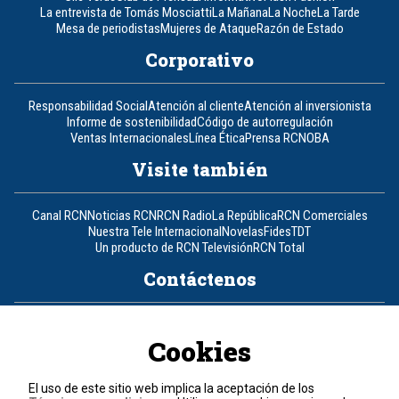
La entrevista de Tomás Mosciatti
La Mañana
La Noche
La Tarde
Mesa de periodistas
Mujeres de Ataque
Razón de Estado
Corporativo
Responsabilidad Social
Atención al cliente
Atención al inversionista
Informe de sostenibilidad
Código de autorregulación
Ventas Internacionales
Línea Ética
Prensa RCN
OBA
Visite también
Canal RCN
Noticias RCN
RCN Radio
La República
RCN Comerciales
Nuestra Tele Internacional
Novelas
Fides
TDT
Un producto de RCN Televisión
RCN Total
Contáctenos
Teléfono
+57 (601) 426 92 92
Cookies
Política de datos personales
Política de cookies
El uso de este sitio web implica la aceptación de los
Términos y condiciones