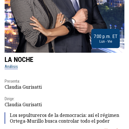
7:00 p.m. ET
Lun - Vie
LA NOCHE
L
Análisis
No
Presenta:
Pr
Claudia Gurisatti
Id
Dirige:
Dir
Claudia Gurisatti
Id
Los sepultureros de la democracia: así el régimen
Ortega-Murillo busca controlar todo el poder