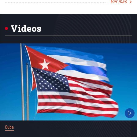
Ver más
Item
1
of
5
Videos
Cuba