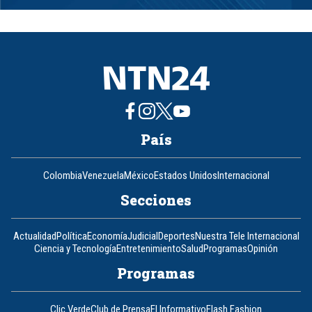
1
of
8
País
Colombia
Venezuela
México
Estados Unidos
Internacional
Secciones
Actualidad
Política
Economía
Judicial
Deportes
Nuestra Tele Internacional
Ciencia y Tecnología
Entretenimiento
Salud
Programas
Opinión
Programas
Clic Verde
Club de Prensa
El Informativo
Flash Fashion