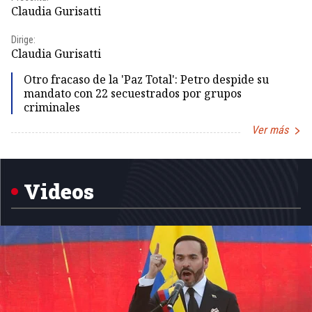
Claudia Gurisatti
Id
Dirige:
Dir
Claudia Gurisatti
Id
Otro fracaso de la 'Paz Total': Petro despide su
mandato con 22 secuestrados por grupos
criminales
Ver más
Item
1
of
5
Videos