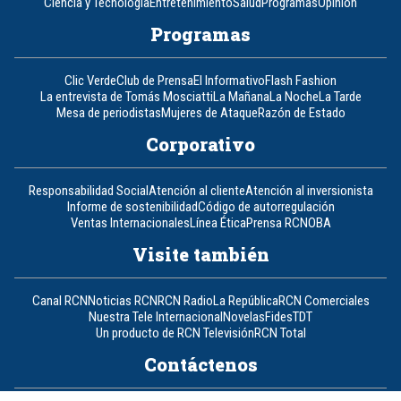
Ciencia y Tecnología
Entretenimiento
Salud
Programas
Opinión
Programas
Clic Verde
Club de Prensa
El Informativo
Flash Fashion
La entrevista de Tomás Mosciatti
La Mañana
La Noche
La Tarde
Mesa de periodistas
Mujeres de Ataque
Razón de Estado
Corporativo
Responsabilidad Social
Atención al cliente
Atención al inversionista
Informe de sostenibilidad
Código de autorregulación
Ventas Internacionales
Línea Ética
Prensa RCN
OBA
Visite también
Canal RCN
Noticias RCN
RCN Radio
La República
RCN Comerciales
Nuestra Tele Internacional
Novelas
Fides
TDT
Un producto de RCN Televisión
RCN Total
Contáctenos