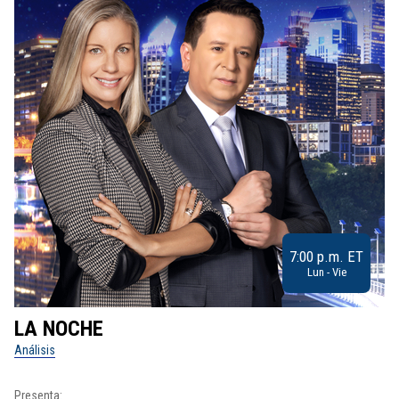
7:00 p.m. ET
Lun - Vie
LA NOCHE
L
Análisis
No
Presenta:
Pr