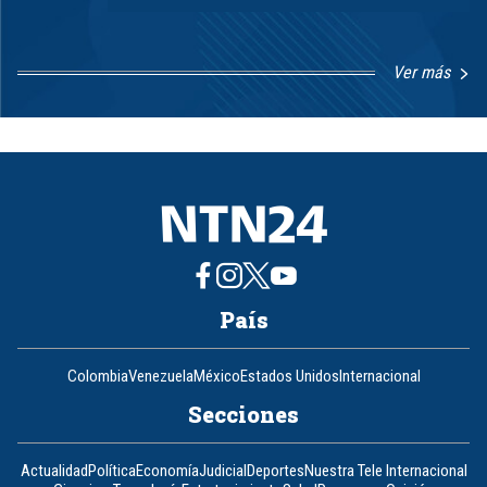
Ver más
Item
1
of
8
País
Colombia
Venezuela
México
Estados Unidos
Internacional
Secciones
Actualidad
Política
Economía
Judicial
Deportes
Nuestra Tele Internacional