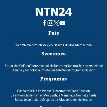
País
Colombia
Venezuela
México
Estados Unidos
Internacional
Secciones
Actualidad
Política
Economía
Judicial
Deportes
Nuestra Tele Internacional
Ciencia y Tecnología
Entretenimiento
Salud
Programas
Opinión
Programas
Clic Verde
Club de Prensa
El Informativo
Flash Fashion
La entrevista de Tomás Mosciatti
La Mañana
La Noche
La Tarde
Mesa de periodistas
Mujeres de Ataque
Razón de Estado