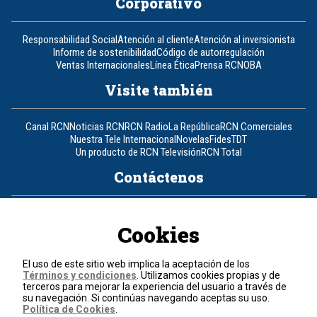
Corporativo
Responsabilidad Social
Atención al cliente
Atención al inversionista
Informe de sostenibilidad
Código de autorregulación
Ventas Internacionales
Línea Ética
Prensa RCN
OBA
Visite también
Canal RCN
Noticias RCN
RCN Radio
La República
RCN Comerciales
Nuestra Tele Internacional
Novelas
Fides
TDT
Un producto de RCN Televisión
RCN Total
Contáctenos
Teléfono
+57 (601) 426 92 92
Cookies
Política de datos personales
Política de cookies
El uso de este sitio web implica la aceptación de los
Términos y condiciones
Términos y condiciones
. Utilizamos cookies propias y de
terceros para mejorar la experiencia del usuario a través de
su navegación. Si continúas navegando aceptas su uso.
© 2026, RCN Medios.
Política de Cookies
.
Todos los derechos reservados.