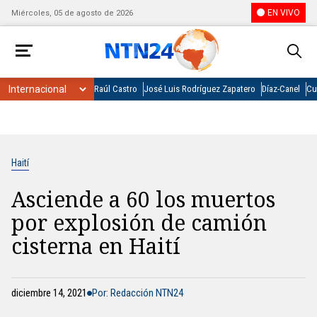
EN VIVO
Miércoles, 05 de agosto de 2026
Raúl Castro
José Luis Rodríguez Zapatero
Díaz-Canel
Cu
Haití
Asciende a 60 los muertos
por explosión de camión
cisterna en Haití
diciembre 14, 2021
Por: Redacción NTN24