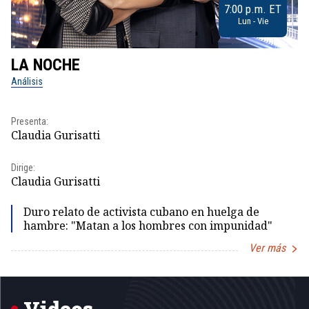
7:00 p.m. ET
Lun - Vie
LA NOCHE
L
Análisis
No
Pr
Presenta:
Id
Claudia Gurisatti
Dir
Dirige:
Id
Claudia Gurisatti
Duro relato de activista cubano en huelga de
hambre: "Matan a los hombres con impunidad"
Ver más
Item
1
of
5
Videos