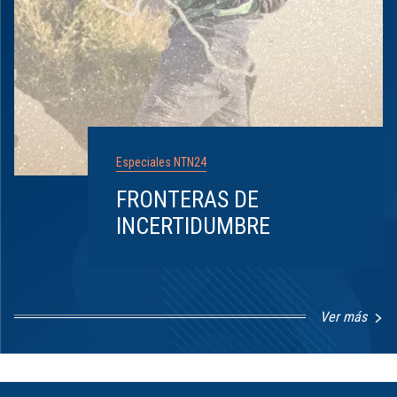
Especiales NTN24
FRONTERAS DE
INCERTIDUMBRE
Ver más
Item
1
of
8