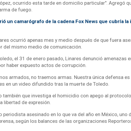
pez, ocurrido esta tarde en domicilio particular". Agregó 
arma de fuego.
ió un camarógrafo de la cadena Fox News que cubría la 
nares ocurrió apenas mes y medio después de que fuera as
or del mismo medio de comunicación.
Toledo, el 31 de enero pasado, Linares denunció amenazas e
por haber expuesto actos de corrupción.
mos armados, no traemos armas. Nuestra única defensa es 
ares en un video difundido tras la muerte de Toledo.
ijo también que investiga el homicidio con apego al protocolo
a libertad de expresión.
vo periodista asesinado en lo que va del año en México, uno 
 prensa, según los balances de las organizaciones Reportero