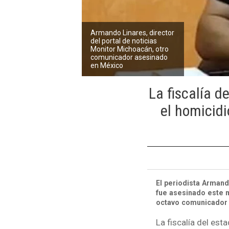
Armando Linares, director
del portal de noticias
Monitor Michoacán, otro
comunicador asesinado
en México
La fiscalía 
el homicidi
El periodista Armand
fue asesinado este m
octavo comunicador 
La fiscalía del es