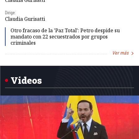
Claudia Gurisatti
Id
Dirige:
Dir
Claudia Gurisatti
Id
Otro fracaso de la 'Paz Total': Petro despide su
mandato con 22 secuestrados por grupos
criminales
Ver más
Item
1
of
5
Videos