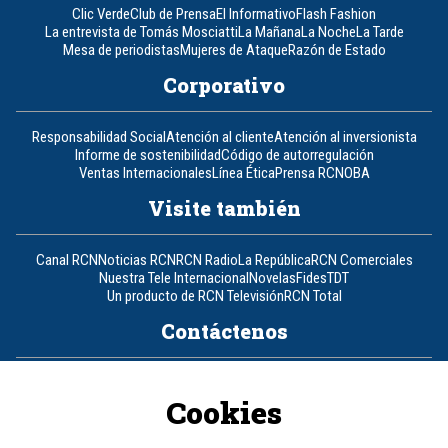
Clic Verde
Club de Prensa
El Informativo
Flash Fashion
La entrevista de Tomás Mosciatti
La Mañana
La Noche
La Tarde
Mesa de periodistas
Mujeres de Ataque
Razón de Estado
Corporativo
Responsabilidad Social
Atención al cliente
Atención al inversionista
Informe de sostenibilidad
Código de autorregulación
Ventas Internacionales
Línea Ética
Prensa RCN
OBA
Visite también
Canal RCN
Noticias RCN
RCN Radio
La República
RCN Comerciales
Nuestra Tele Internacional
Novelas
Fides
TDT
Un producto de RCN Televisión
RCN Total
Contáctenos
Teléfono
+57 (601) 426 92 92
Cookies
Política de datos personales