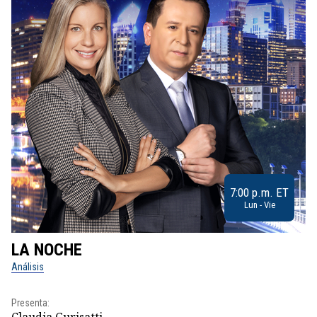
7:00 p.m. ET
Lun - Vie
LA NOCHE
L
Análisis
No
Presenta:
Pr