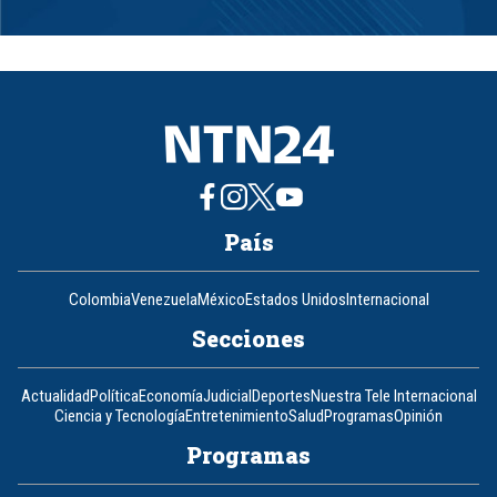
Item
1
of
8
País
Colombia
Venezuela
México
Estados Unidos
Internacional
Secciones
Actualidad
Política
Economía
Judicial
Deportes
Nuestra Tele Internacional
Ciencia y Tecnología
Entretenimiento
Salud
Programas
Opinión
Programas