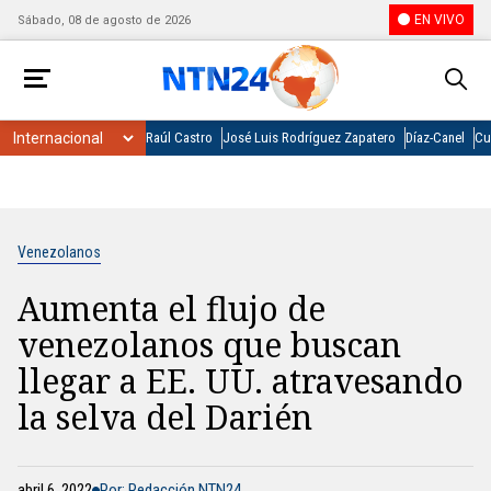
EN VIVO
Sábado, 08 de agosto de 2026
Raúl Castro
José Luis Rodríguez Zapatero
Díaz-Canel
Cu
Venezolanos
Aumenta el flujo de
venezolanos que buscan
llegar a EE. UU. atravesando
la selva del Darién
abril 6, 2022
Por: Redacción NTN24