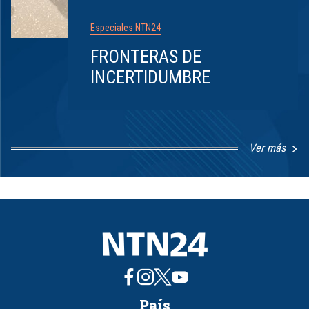
Especiales NTN24
FRONTERAS DE
INCERTIDUMBRE
Ver más
Item
1
of
8
País