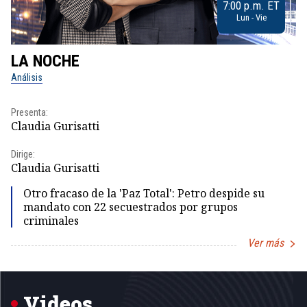
7:00 p.m. ET
Lun - Vie
LA NOCHE
L
Análisis
No
Presenta:
Pr
Claudia Gurisatti
Id
Dirige:
Dir
Claudia Gurisatti
Id
Otro fracaso de la 'Paz Total': Petro despide su
mandato con 22 secuestrados por grupos
criminales
Ver más
Item
1
of
5
Videos