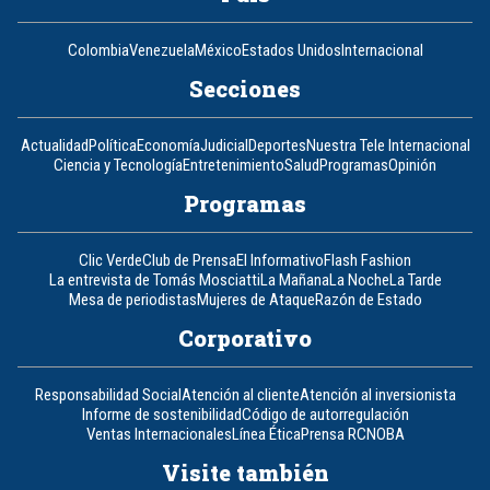
Colombia
Venezuela
México
Estados Unidos
Internacional
Secciones
Actualidad
Política
Economía
Judicial
Deportes
Nuestra Tele Internacional
Ciencia y Tecnología
Entretenimiento
Salud
Programas
Opinión
Programas
Clic Verde
Club de Prensa
El Informativo
Flash Fashion
La entrevista de Tomás Mosciatti
La Mañana
La Noche
La Tarde
Mesa de periodistas
Mujeres de Ataque
Razón de Estado
Corporativo
Responsabilidad Social
Atención al cliente
Atención al inversionista
Informe de sostenibilidad
Código de autorregulación
Ventas Internacionales
Línea Ética
Prensa RCN
OBA
Visite también