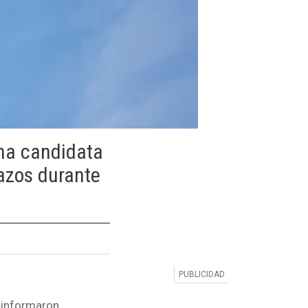
una candidata
azos durante
, informaron