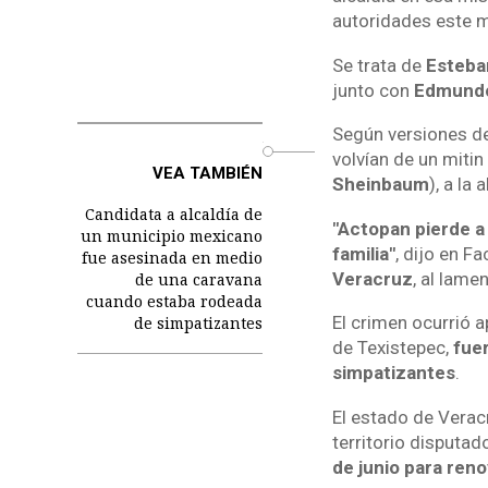
autoridades este m
Se trata de
Esteba
junto con
Edmundo
Según versiones d
o
volvían de un miti
VEA TAMBIÉN
Sheinbaum
), a la
Candidata a alcaldía de
"Actopan pierde a
un municipio mexicano
familia"
, dijo en F
fue asesinada en medio
Veracruz
, al lame
de una caravana
cuando estaba rodeada
El crimen ocurrió 
de simpatizantes
de Texistepec,
fue
simpatizantes
.
El estado de Verac
territorio disputad
de junio para ren