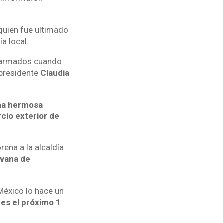
 quien fue ultimado
ía local.
s armados cuando
 presidente
Claudia
una hermosa
cio exterior de
rena a la alcaldía
vana de
México lo hace un
es el próximo 1