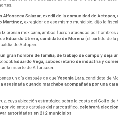
artes.
n Alfonseca Salazar, exedil de la comunidad de Actopan
,
 Martínez
, exregidor de ese mismo municipio, dijo la fiscal
e la prensa mexicana, ambos fueron atacados por hombre
n de
Eduardo Utrera, candidato de Morena
(el partido de la
 alcaldía de Actopan.
 un gran hombre de familia, de trabajo de campo y deja 
acebook
Eduardo Vega, subsecretario de industria y comer
ntar la muerte de Alfonseca.
apenas un día después de que
Yesenia Lara
, candidata de Mo
ra asesinada cuando marchaba acompañada por una cara
ruz, cuya ubicación estratégica sobre la costa del Golfo de 
o por violentos cárteles del narcotráfico,
celebrará eleccion
ovar autoridades en 212 municipios
.