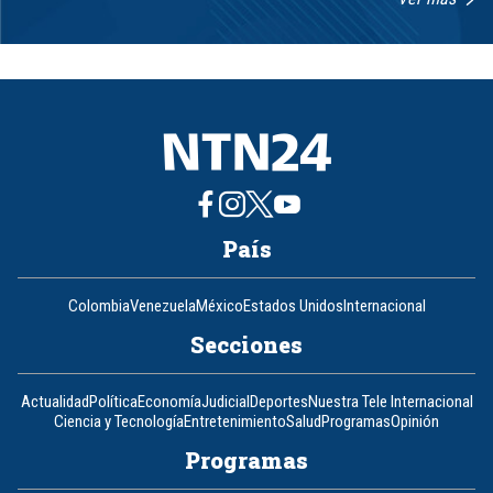
Item
1
of
8
País
Colombia
Venezuela
México
Estados Unidos
Internacional
Secciones
Actualidad
Política
Economía
Judicial
Deportes
Nuestra Tele Internacional
Ciencia y Tecnología
Entretenimiento
Salud
Programas
Opinión
Programas