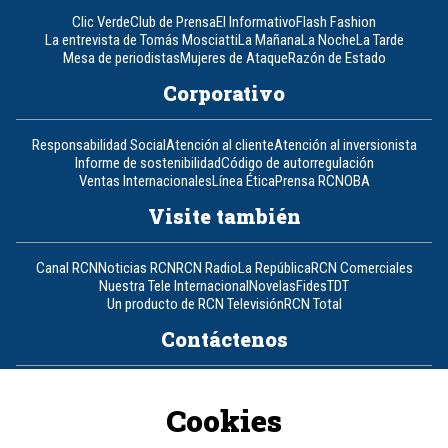
Clic Verde
Club de Prensa
El Informativo
Flash Fashion
La entrevista de Tomás Mosciatti
La Mañana
La Noche
La Tarde
Mesa de periodistas
Mujeres de Ataque
Razón de Estado
Corporativo
Responsabilidad Social
Atención al cliente
Atención al inversionista
Informe de sostenibilidad
Código de autorregulación
Ventas Internacionales
Línea Ética
Prensa RCN
OBA
Visite también
Canal RCN
Noticias RCN
RCN Radio
La República
RCN Comerciales
Nuestra Tele Internacional
Novelas
Fides
TDT
Un producto de RCN Televisión
RCN Total
Contáctenos
Teléfono
+57 (601) 426 92 92
Cookies
Política de datos personales