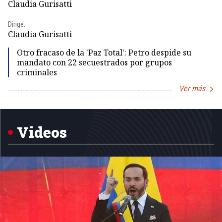
Claudia Gurisatti
Id
Dirige:
Dir
Claudia Gurisatti
Id
Otro fracaso de la 'Paz Total': Petro despide su
mandato con 22 secuestrados por grupos
criminales
Ver más
Item
1
of
5
Videos