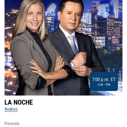
7:00 p.m. ET
Lun - Vie
LA NOCHE
L
Análisis
No
Presenta:
Pr