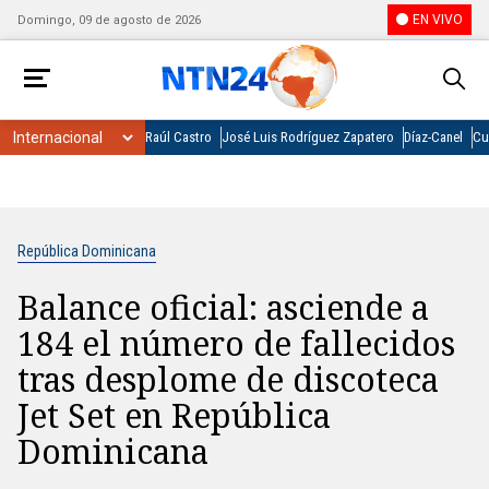
EN VIVO
Domingo, 09 de agosto de 2026
Raúl Castro
José Luis Rodríguez Zapatero
Díaz-Canel
Cu
República Dominicana
Balance oficial: asciende a
184 el número de fallecidos
tras desplome de discoteca
Jet Set en República
Dominicana