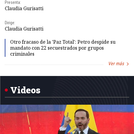
Pr
Presenta:
Id
Claudia Gurisatti
Dir
Dirige:
Id
Claudia Gurisatti
Otro fracaso de la 'Paz Total': Petro despide su
mandato con 22 secuestrados por grupos
criminales
Ver más
Item
1
of
5
Videos