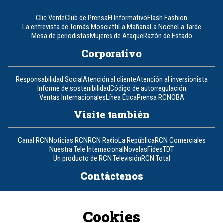
Clic Verde
Club de Prensa
El Informativo
Flash Fashion
La entrevista de Tomás Mosciatti
La Mañana
La Noche
La Tarde
Mesa de periodistas
Mujeres de Ataque
Razón de Estado
Corporativo
Responsabilidad Social
Atención al cliente
Atención al inversionista
Informe de sostenibilidad
Código de autorregulación
Ventas Internacionales
Línea Ética
Prensa RCN
OBA
Visite también
Canal RCN
Noticias RCN
RCN Radio
La República
RCN Comerciales
Nuestra Tele Internacional
Novelas
Fides
TDT
Un producto de RCN Televisión
RCN Total
Contáctenos
Teléfono
+57 (601) 426 92 92
Cookies