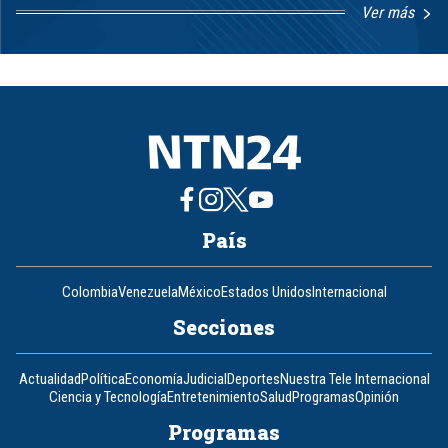
Ver más
Item
1
of
8
País
Colombia
Venezuela
México
Estados Unidos
Internacional
Secciones
Actualidad
Política
Economía
Judicial
Deportes
Nuestra Tele Internacional
Ciencia y Tecnología
Entretenimiento
Salud
Programas
Opinión
Programas