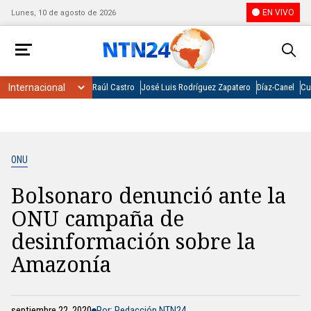
EN VIVO
Lunes, 10 de agosto de 2026
Raúl Castro
José Luis Rodríguez Zapatero
Díaz-Canel
Cu
ONU
Bolsonaro denunció ante la
ONU campaña de
desinformación sobre la
Amazonía
septiembre 22, 2020
Por: Redacción NTN24