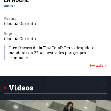
LA NOCHE
L
Análisis
No
Presenta:
Pr
Claudia Gurisatti
Id
Dirige:
Dir
Claudia Gurisatti
Id
Otro fracaso de la 'Paz Total': Petro despide su
mandato con 22 secuestrados por grupos
criminales
Ver más
Item
1
of
5
Videos