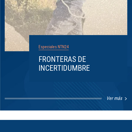
Especiales NTN24
FRONTERAS DE
INCERTIDUMBRE
Ver más
Item
1
of
8