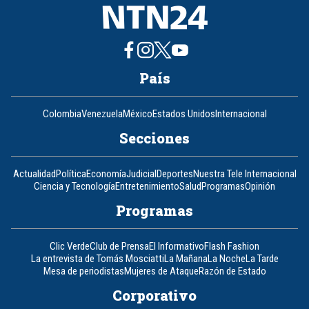
País
Colombia
Venezuela
México
Estados Unidos
Internacional
Secciones
Actualidad
Política
Economía
Judicial
Deportes
Nuestra Tele Internacional
Ciencia y Tecnología
Entretenimiento
Salud
Programas
Opinión
Programas
Clic Verde
Club de Prensa
El Informativo
Flash Fashion
La entrevista de Tomás Mosciatti
La Mañana
La Noche
La Tarde
Mesa de periodistas
Mujeres de Ataque
Razón de Estado
Corporativo