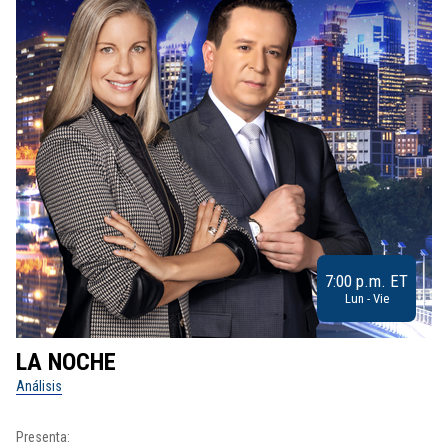
7:00 p.m. ET
Lun - Vie
LA NOCHE
L
Análisis
No
Presenta:
Pr