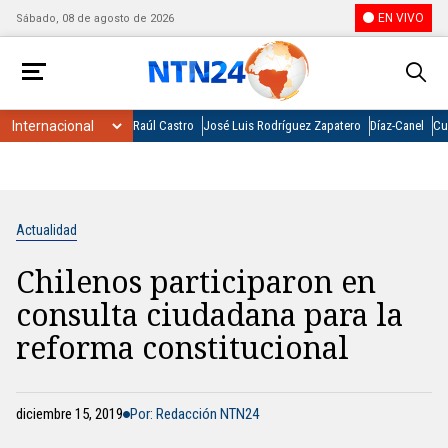
EN VIVO
Sábado, 08 de agosto de 2026
Raúl Castro
José Luis Rodríguez Zapatero
Díaz-Canel
Cu
Actualidad
Chilenos participaron en
consulta ciudadana para la
reforma constitucional
diciembre 15, 2019
Por: Redacción NTN24