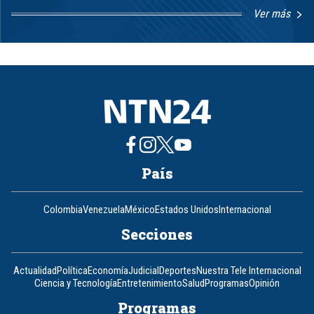
Ver más
Item
1
of
8
País
Colombia
Venezuela
México
Estados Unidos
Internacional
Secciones
Actualidad
Política
Economía
Judicial
Deportes
Nuestra Tele Internacional
Ciencia y Tecnología
Entretenimiento
Salud
Programas
Opinión
Programas