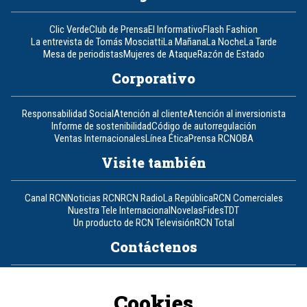
Clic Verde
Club de Prensa
El Informativo
Flash Fashion
La entrevista de Tomás Mosciatti
La Mañana
La Noche
La Tarde
Mesa de periodistas
Mujeres de Ataque
Razón de Estado
Corporativo
Responsabilidad Social
Atención al cliente
Atención al inversionista
Informe de sostenibilidad
Código de autorregulación
Ventas Internacionales
Línea Ética
Prensa RCN
OBA
Visite también
Canal RCN
Noticias RCN
RCN Radio
La República
RCN Comerciales
Nuestra Tele Internacional
Novelas
Fides
TDT
Un producto de RCN Televisión
RCN Total
Contáctenos
Teléfono
+57 (601) 426 92 92
Cookies