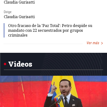
Claudia Gurisatti
Id
Dirige:
Dir
Claudia Gurisatti
Id
Otro fracaso de la 'Paz Total': Petro despide su
mandato con 22 secuestrados por grupos
criminales
Ver más
Item
1
of
5
Videos