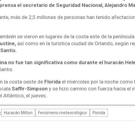
 prensa el secretario de Seguridad Nacional, Alejandro M
ante, más de 2,5 millones de personas han tenido afectacion
ambién se vieron en lugares de la costa este de la penínsu
ustine,
así como en la turística ciudad de Orlando, según re
Santis.
ina no fue tan significativa como durante el huracán He
Santis.
en la costa oeste de
Florida
el miércoles por la noche como 
scala
Saffir-Simpson
y se hizo camino con fuerza hacia el in
 Atlántico, el jueves.
:
Huracán Milton
Fenómeno meteorológico
Florida