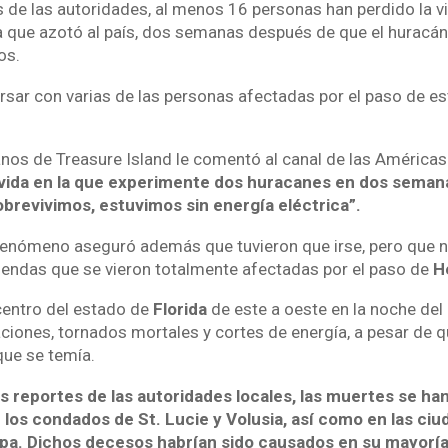
s de las autoridades, al menos 16 personas han perdido la vi
 que azotó al país, dos semanas después de que el huracá
os.
sar con varias de las personas afectadas por el paso de e
nos de Treasure Island le comentó al canal de las América
 vida en la que experimente dos huracanes en dos semana
obrevivimos, estuvimos sin energía eléctrica”.
 fenómeno aseguró además que tuvieron que irse, pero que 
viendas que se vieron totalmente afectadas por el paso de
H
centro del estado de
Florida
de este a oeste en la noche del
iones, tornados mortales y cortes de energía, a pesar de 
que se temía.
s reportes de las autoridades locales, las muertes se ha
los condados de St. Lucie y Volusia, así como en las ciu
a. Dichos decesos habrían sido causados en su mayoría 