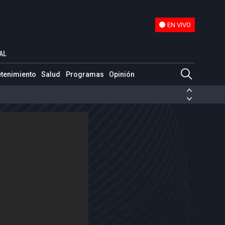
EN VIVO
EN VIVO
n con NTN24 de esta tragedia
AL
etenimiento
Salud
Programas
Opinión
ias de las FARC
ezuela
Nicolás Maduro
Disidencias de las FARC
 en Venezuela
Nicolás Maduro