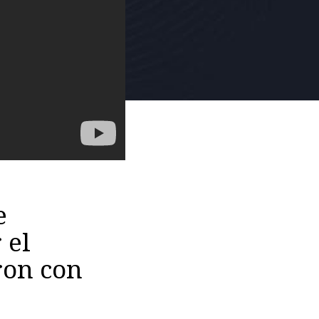
e
 el
ron con