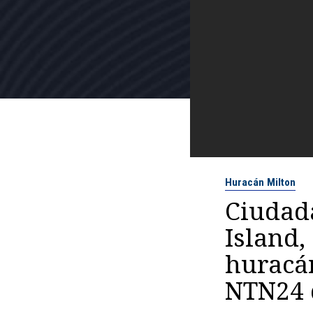
Huracán Milton
Ciudad
Island,
huracán
NTN24 d