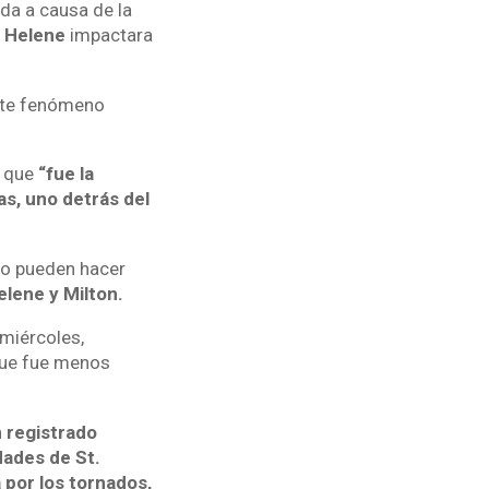
da a causa de la
n
Helene
impactara
ste fenómeno
s que
“fue la
s, uno detrás del
no pueden hacer
elene y Milton.
 miércoles,
que fue menos
n registrado
dades de St.
por los tornados,