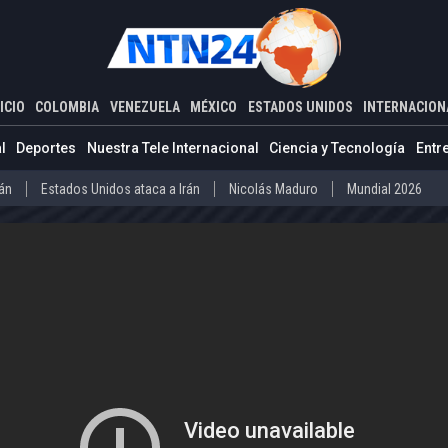
ADOS UNIDOS
INTERNACIONAL
d, el sector más golpeado por el huracán Milton en Florida, hablaro
ICIO
COLOMBIA
VENEZUELA
MÉXICO
ESTADOS UNIDOS
INTERNACION
Estados Unidos ataca a Irán
Nicolás Maduro
Mundial 2026
l
Deportes
Nuestra Tele Internacional
Ciencia y Tecnología
Entr
Díaz-Canel
Cuba
Mundial 2026
rán
Estados Unidos ataca a Irán
Nicolás Maduro
Mundial 2026
o
Abelardo de la Espriella
Iván Cepeda
Donald Trump
Disidenc
ero
Díaz-Canel
Cuba
Mundial 2026
La Guaira
Delcy Rodríguez
Donald Trump
Presos políticos en Ven
vo Petro
Abelardo de la Espriella
Iván Cepeda
Donald Trump
arteles mexicanos
Donald Trump
la
La Guaira
Delcy Rodríguez
Donald Trump
Presos políticos
co
Carteles mexicanos
Donald Trump