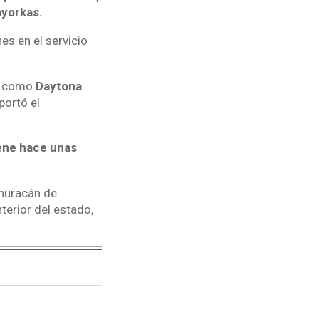
ayorkas.
es en el servicio
la como
Daytona
portó el
lene hace unas
huracán de
terior del estado,