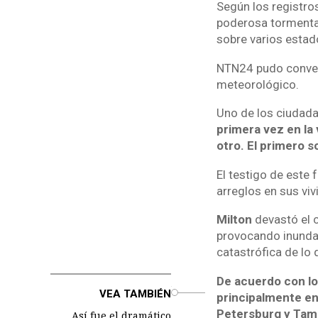
Según los registro
poderosa tormenta
sobre varios estad
NTN24 pudo conver
meteorológico.
Uno de los ciudada
primera vez en la
otro. El primero s
El testigo de este
arreglos en sus vi
Milton
devastó el 
provocando inundac
catastrófica de lo 
De acuerdo con lo
o
VEA TAMBIÉN
principalmente en 
Petersburg y Tamp
Así fue el dramático