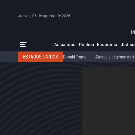
INICIO
COLOMBIA
VENEZUELA
MÉXICO
EST
Jueves, 06 de agosto de 2026
Ciudadanos afectados en Treasure Islan
INICIO
ACTUALIDAD
IN
ESTADOS UNIDOS
Donald Trump
Ataque al régimen de Irán
Actualidad
Política
Economía
Judicia
INTERNACIONAL
Raúl Castro
José Luis Rodríguez Zapatero
ESTADOS UNIDOS
Donald Trump
Ataque al régimen de I
COLOMBIA
Elecciones Presidenciales en Colombia
Gustavo Petr
INTERNACIONAL
Raúl Castro
José Luis Rodríguez Zapat
VENEZUELA
Juicio contra Maduro
Terremoto en Venezuela
COLOMBIA
Elecciones Presidenciales en Colombia
Gusta
MÉXICO
Claudia Sheinbaum
Mundial 2026
Narcotráfico
C
VENEZUELA
Juicio contra Maduro
Terremoto en Venezue
MÉXICO
Claudia Sheinbaum
Mundial 2026
Narcotráfi