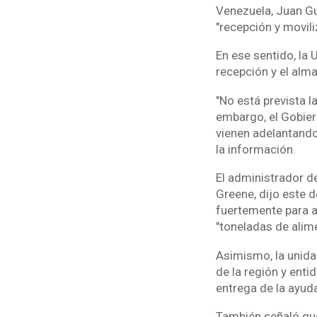
Venezuela, Juan Gua
"recepción y movil
En ese sentido, la 
recepción y el alm
"No está prevista l
embargo, el Gobie
vienen adelantando
la información.
El administrador d
Greene, dijo este 
fuertemente para a
"toneladas de alime
Asimismo, la unida
de la región y ent
entrega de la ayud
También señaló que