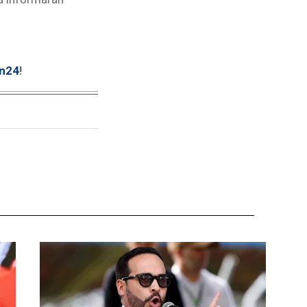
tn24
!