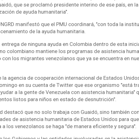
idó, que se proclamó presidente interino de ese país, en la 
ización de ayuda humanitaria".
UNGRD manifestó que el PMU coordinará, "con toda la instituc
acenamiento de la ayuda humanitaria.
a entrega de ninguna ayuda en Colombia dentro de esta inicia
rno colombiano mantiene los programas de asistencia human
 con los migrantes venezolanos que ya se encuentra en nue
e la agencia de cooperación internacional de Estados Unidos
domingo en su cuenta de Twitter que ese organismo "está t
yudar a la gente de Venezuela con asistencia humanitaria" q
ntos listos para niños en estado de desnutrición".
d destacó que no solo trabaja con Guaidó, sino también co
idades de asistencia humanitaria de Estados Unidos para que
a a los venezolanos se haga "de manera eficiente y segura".
 los Gobiernos y las entidades involucradas en la asistenc