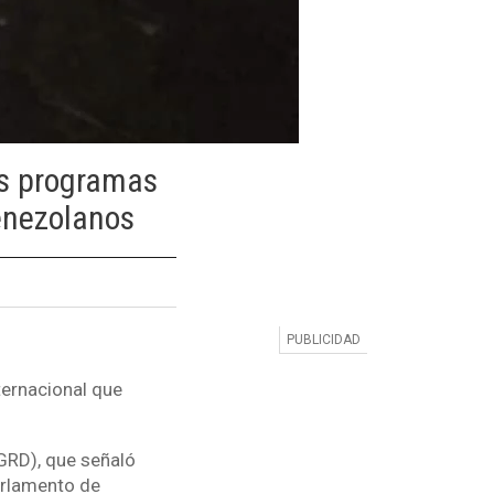
os programas
enezolanos
ternacional que
GRD), que señaló
arlamento de