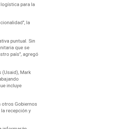
logística para la
ionalidad", la
tiva puntual. Sin
itaria que se
stro país", agregó
 (Usaid), Mark
rabajando
ue incluye
n otros Gobiernos
 la recepción y
ia informarán