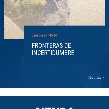
Especiales NTN24
FRONTERAS DE
INCERTIDUMBRE
Ver más
Item
1
of
8