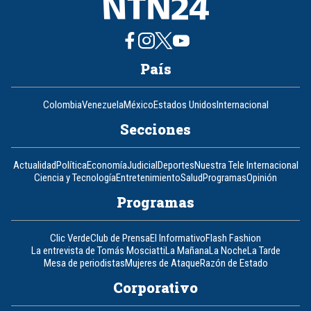
País
Colombia
Venezuela
México
Estados Unidos
Internacional
Secciones
Actualidad
Política
Economía
Judicial
Deportes
Nuestra Tele Internacional
Ciencia y Tecnología
Entretenimiento
Salud
Programas
Opinión
Programas
Clic Verde
Club de Prensa
El Informativo
Flash Fashion
La entrevista de Tomás Mosciatti
La Mañana
La Noche
La Tarde
Mesa de periodistas
Mujeres de Ataque
Razón de Estado
Corporativo