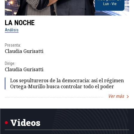
Lun - Vie
LA NOCHE
L
Análisis
No
Presenta:
Pr
Claudia Gurisatti
Id
Dirige:
Dir
Claudia Gurisatti
Id
Los sepultureros de la democracia: así el régimen
Ortega-Murillo busca controlar todo el poder
Ver más
Item
1
of
5
Videos