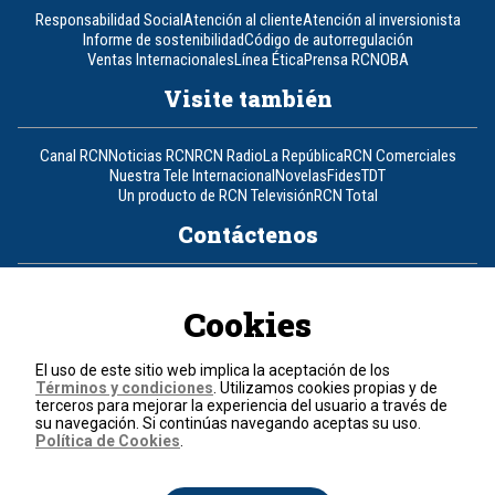
Responsabilidad Social
Atención al cliente
Atención al inversionista
Informe de sostenibilidad
Código de autorregulación
Ventas Internacionales
Línea Ética
Prensa RCN
OBA
Visite también
Canal RCN
Noticias RCN
RCN Radio
La República
RCN Comerciales
Nuestra Tele Internacional
Novelas
Fides
TDT
Un producto de RCN Televisión
RCN Total
Contáctenos
Teléfono
+57 (601) 426 92 92
Cookies
Política de datos personales
Política de cookies
El uso de este sitio web implica la aceptación de los
Términos y condiciones
Términos y condiciones
. Utilizamos cookies propias y de
terceros para mejorar la experiencia del usuario a través de
su navegación. Si continúas navegando aceptas su uso.
© 2026, RCN Medios.
Política de Cookies
.
Todos los derechos reservados.
Organización Ardila Lülle - www.oal.com.co