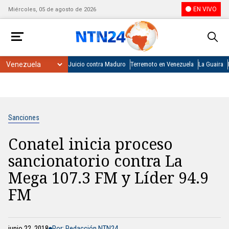
EN VIVO
Miércoles, 05 de agosto de 2026
Juicio contra Maduro
Terremoto en Venezuela
La Guaira
Sanciones
Conatel inicia proceso
sancionatorio contra La
Mega 107.3 FM y Líder 94.9
FM
junio 22, 2018
Por: Redacción NTN24