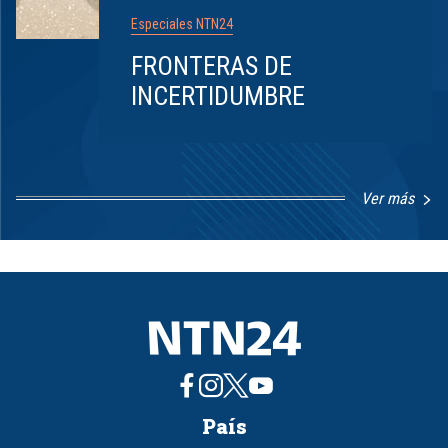
Especiales NTN24
FRONTERAS DE
INCERTIDUMBRE
Ver más
Item
1
of
8
País