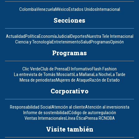
Colombia
Venezuela
México
Estados Unidos
Internacional
Secciones
Actualidad
Política
Economía
Judicial
Deportes
Nuestra Tele Internacional
Ciencia y Tecnología
Entretenimiento
Salud
Programas
Opinión
Programas
Clic Verde
Club de Prensa
El Informativo
Flash Fashion
La entrevista de Tomás Mosciatti
La Mañana
La Noche
La Tarde
Mesa de periodistas
Mujeres de Ataque
Razón de Estado
Corporativo
Responsabilidad Social
Atención al cliente
Atención al inversionista
Informe de sostenibilidad
Código de autorregulación
Ventas Internacionales
Línea Ética
Prensa RCN
OBA
Visite también