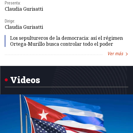
Presenta:
Pr
Claudia Gurisatti
Id
Dirige:
Dir
Claudia Gurisatti
Id
Los sepultureros de la democracia: así el régimen
Ortega-Murillo busca controlar todo el poder
Ver más
Item
1
of
5
Videos