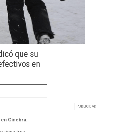
ndicó que su
efectivos en
 en Ginebra.
o tiene tres