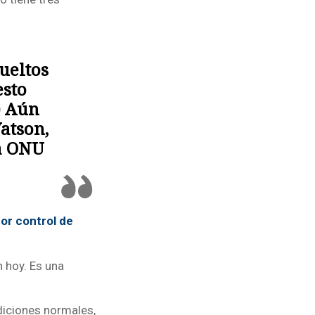
ueltos
esto
) Aún
atson,
la ONU
or control de
 hoy. Es una
diciones normales,