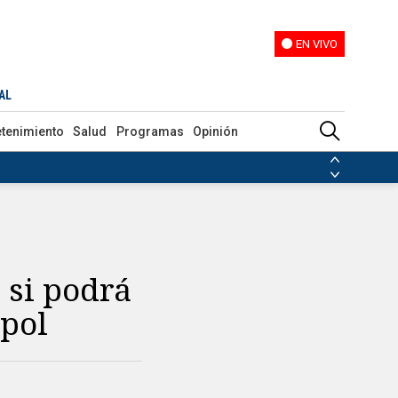
EN VIVO
EN VIVO
AL
etenimiento
Salud
Programas
Opinión
ias de las FARC
ezuela
Nicolás Maduro
Disidencias de las FARC
 en Venezuela
Nicolás Maduro
 si podrá
pol