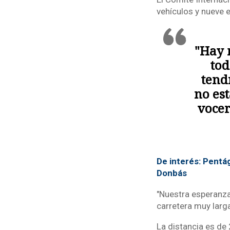
vehículos y nueve e
"Hay 
tod
tend
no es
vocer
De interés: Pentá
Donbás
"Nuestra esperanz
carretera muy larga
La distancia es de