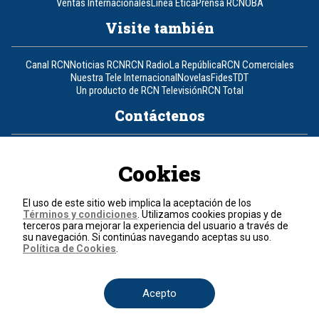
Ventas Internacionales
Línea Ética
Prensa RCN
OBA
Visite también
Canal RCN
Noticias RCN
RCN Radio
La República
RCN Comerciales
Nuestra Tele Internacional
Novelas
Fides
TDT
Un producto de RCN Televisión
RCN Total
Contáctenos
Teléfono
+57 (601) 426 92 92
Cookies
Política de datos personales
Política de cookies
El uso de este sitio web implica la aceptación de los
Términos y condiciones
Términos y condiciones
. Utilizamos cookies propias y de
terceros para mejorar la experiencia del usuario a través de
su navegación. Si continúas navegando aceptas su uso.
© 2026, RCN Medios.
Política de Cookies
.
Todos los derechos reservados.
Organización Ardila Lülle - www.oal.com.co
Acepto