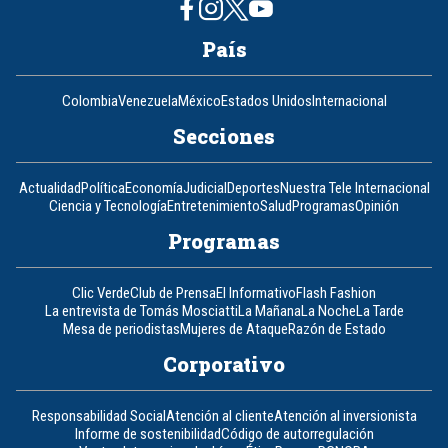
País
Colombia
Venezuela
México
Estados Unidos
Internacional
Secciones
Actualidad
Política
Economía
Judicial
Deportes
Nuestra Tele Internacional
Ciencia y Tecnología
Entretenimiento
Salud
Programas
Opinión
Programas
Clic Verde
Club de Prensa
El Informativo
Flash Fashion
La entrevista de Tomás Mosciatti
La Mañana
La Noche
La Tarde
Mesa de periodistas
Mujeres de Ataque
Razón de Estado
Corporativo
Responsabilidad Social
Atención al cliente
Atención al inversionista
Informe de sostenibilidad
Código de autorregulación