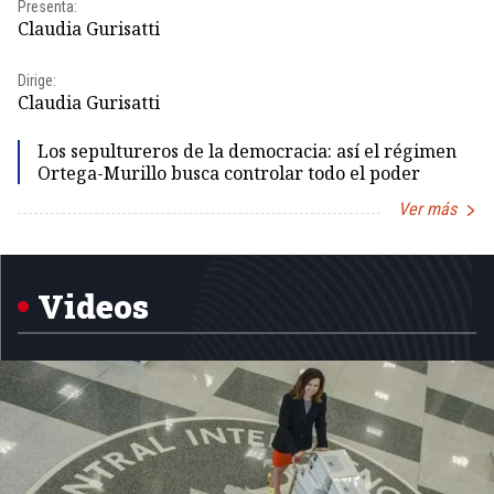
Presenta:
Id
Claudia Gurisatti
Dir
Dirige:
Id
Claudia Gurisatti
Los sepultureros de la democracia: así el régimen
Ortega-Murillo busca controlar todo el poder
Ver más
Item
1
of
5
Videos