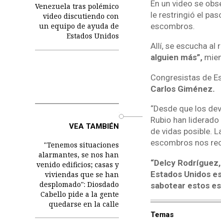
En un video se obs
Venezuela tras polémico
le restringió el pa
video discutiendo con
escombros.
un equipo de ayuda de
Estados Unidos
Allí, se escucha al
alguien más”,
mient
Congresistas de Es
Carlos Giménez.
“Desde que los dev
o
Rubio han liderado 
VEA TAMBIÉN
de vidas posible. 
escombros nos recu
"Tenemos situaciones
alarmantes, se nos han
“Delcy Rodríguez,
venido edificios; casas y
Estados Unidos es
viviendas que se han
desplomado": Diosdado
sabotear estos e
Cabello pide a la gente
quedarse en la calle
Temas