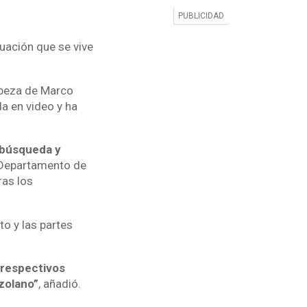
uación que se vive
abeza de Marco
a en video y ha
 búsqueda y
l Departamento de
ras los
to y las partes
 respectivos
zolano”
, añadió.