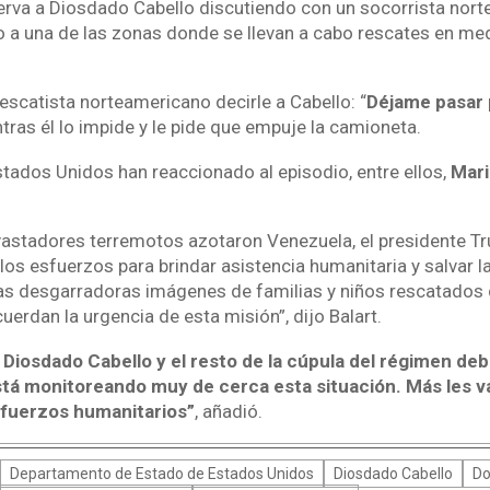
erva a Diosdado Cabello discutiendo con un socorrista nor
so a una de las zonas donde se llevan a cabo rescates en me
 rescatista norteamericano decirle a Cabello: “
Déjame pasar 
ras él lo impide y le pide que empuje la camioneta.
tados Unidos han reaccionado al episodio, entre ellos,
Mari
astadores terremotos azotaron Venezuela, el presidente Tru
los esfuerzos para brindar asistencia humanitaria y salvar 
Las desgarradoras imágenes de familias y niños rescatados 
erdan la urgencia de esta misión”, dijo Balart.
 Diosdado Cabello y el resto de la cúpula del régimen de
tá monitoreando muy de cerca esta situación. Más les val
sfuerzos humanitarios”
, añadió.
Departamento de Estado de Estados Unidos
Diosdado Cabello
Do