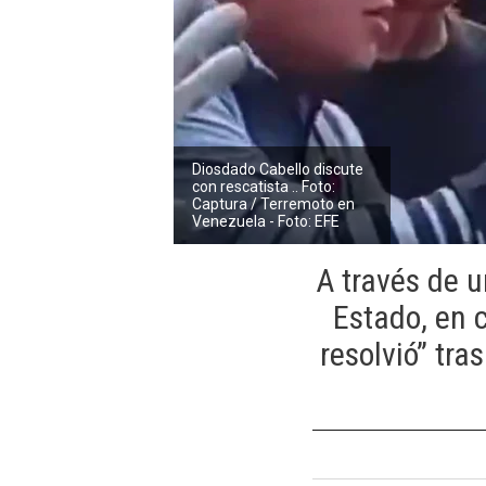
Diosdado Cabello discute
con rescatista .. Foto:
Captura / Terremoto en
Venezuela - Foto: EFE
A través de 
Estado, en 
resolvió” tra