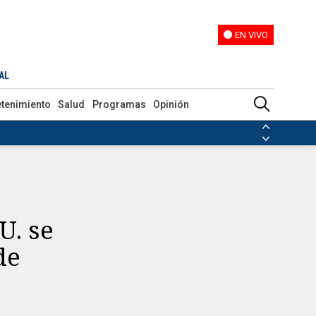
EN VIVO
EN VIVO
a: "El incidente se resolvió"
AL
etenimiento
Salud
Programas
Opinión
ias de las FARC
ezuela
Nicolás Maduro
Disidencias de las FARC
 en Venezuela
Nicolás Maduro
U. se
de