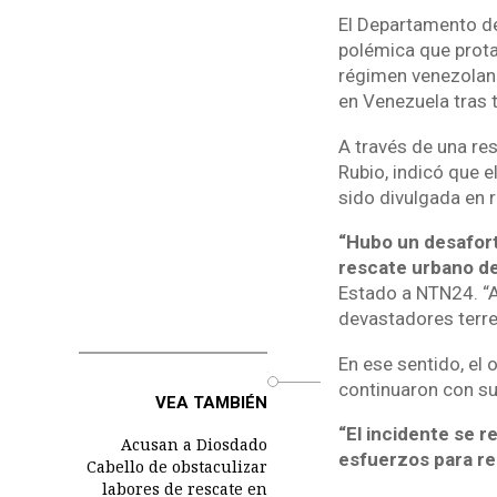
El Departamento de
polémica que prot
régimen venezolano
en Venezuela tras
A través de una re
Rubio, indicó que e
sido divulgada en 
“Hubo un desafor
rescate urbano de
Estado a NTN24. “A
devastadores terr
En ese sentido, el 
o
continuaron con su
VEA TAMBIÉN
“El incidente se 
Acusan a Diosdado
esfuerzos para re
Cabello de obstaculizar
labores de rescate en