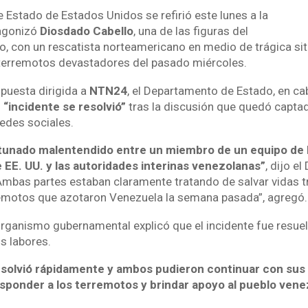
 Estado de Estados Unidos se refirió este lunes a la
agonizó
Diosdado Cabello
, una de las figuras del
, con un rescatista norteamericano en medio de trágica sit
 terremotos devastadores del pasado miércoles.
spuesta dirigida a
NTN24
, el Departamento de Estado, en c
l
“incidente se resolvió”
tras la discusión que quedó captad
redes sociales.
tunado malentendido entre un miembro de un equipo de
 EE. UU. y las autoridades interinas venezolanas”
, dijo e
mbas partes estaban claramente tratando de salvar vidas t
emotos que azotaron Venezuela la semana pasada”, agregó.
organismo gubernamental explicó que el incidente fue resuel
s labores.
resolvió rápidamente y ambos pudieron continuar con sus
sponder a los terremotos y brindar apoyo al pueblo vene