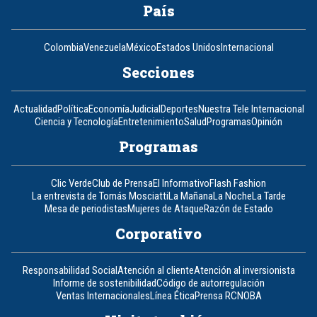
País
Colombia
Venezuela
México
Estados Unidos
Internacional
Secciones
Actualidad
Política
Economía
Judicial
Deportes
Nuestra Tele Internacional
Ciencia y Tecnología
Entretenimiento
Salud
Programas
Opinión
Programas
Clic Verde
Club de Prensa
El Informativo
Flash Fashion
La entrevista de Tomás Mosciatti
La Mañana
La Noche
La Tarde
Mesa de periodistas
Mujeres de Ataque
Razón de Estado
Corporativo
Responsabilidad Social
Atención al cliente
Atención al inversionista
Informe de sostenibilidad
Código de autorregulación
Ventas Internacionales
Línea Ética
Prensa RCN
OBA