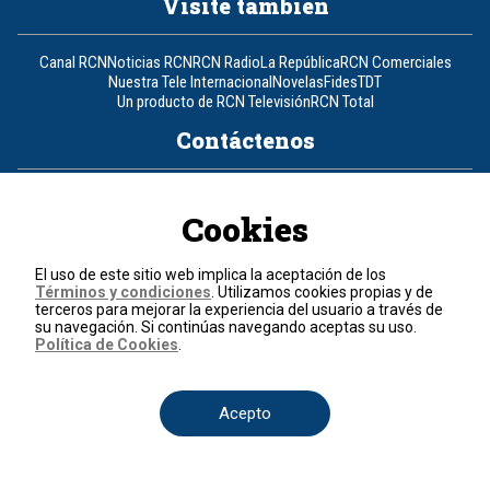
Visite también
Canal RCN
Noticias RCN
RCN Radio
La República
RCN Comerciales
Nuestra Tele Internacional
Novelas
Fides
TDT
Un producto de RCN Televisión
RCN Total
Contáctenos
Teléfono
+57 (601) 426 92 92
Cookies
Política de datos personales
Política de cookies
El uso de este sitio web implica la aceptación de los
Términos y condiciones
Términos y condiciones
. Utilizamos cookies propias y de
terceros para mejorar la experiencia del usuario a través de
su navegación. Si continúas navegando aceptas su uso.
© 2026, RCN Medios.
Política de Cookies
.
Todos los derechos reservados.
Organización Ardila Lülle - www.oal.com.co
Acepto