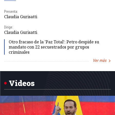
Presenta:
Pr
Claudia Gurisatti
Id
Dirige:
Dir
Claudia Gurisatti
Id
Otro fracaso de la 'Paz Total': Petro despide su
mandato con 22 secuestrados por grupos
criminales
Ver más
Item
1
of
5
Videos