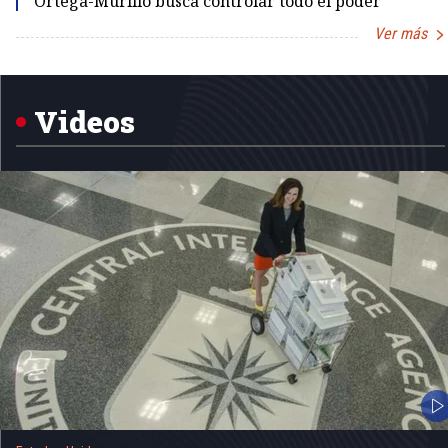
Ortega-Murillo busca controlar todo el poder
Ver más
Item
1
of
5
Videos