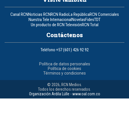
Canal RCN
Noticias RCN
RCN Radio
La República
RCN Comerciales
Nuestra Tele Internacional
Novelas
Fides
TDT
Un producto de RCN Televisión
RCN Total
Contáctenos
Teléfono
+57 (601) 426 92 92
Política de datos personales
Política de cookies
Términos y condiciones
© 2026, RCN Medios.
Todos los derechos reservados.
Organización Ardila Lülle - www.oal.com.co