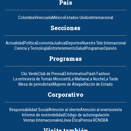
País
Colombia
Venezuela
México
Estados Unidos
Internacional
Secciones
Actualidad
Política
Economía
Judicial
Deportes
Nuestra Tele Internacional
Ciencia y Tecnología
Entretenimiento
Salud
Programas
Opinión
Programas
Clic Verde
Club de Prensa
El Informativo
Flash Fashion
La entrevista de Tomás Mosciatti
La Mañana
La Noche
La Tarde
Mesa de periodistas
Mujeres de Ataque
Razón de Estado
Corporativo
Responsabilidad Social
Atención al cliente
Atención al inversionista
Informe de sostenibilidad
Código de autorregulación
Ventas Internacionales
Línea Ética
Prensa RCN
OBA
Visite también