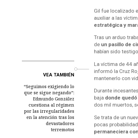
Gil fue localizado 
auxiliar a las víct
estratégica y mar
Tras un arduo traba
de
un pasillo de c
habían sido testigo
La víctima de 44 
o
informó la Cruz Ro
VEA TAMBIÉN
mantenerlo con vid
“Seguimos exigiendo lo
Durante incesantes
que se sigue negando”:
baja
donde quedó a
Edmundo González
dos mil muertos, s
cuestiona al régimen
por las irregularidades
Se trata de un nue
en la atención tras los
devastadores
pocas probabilidade
terremotos
permaneciera con 