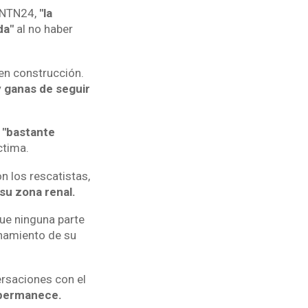
a NTN24,
"la
da"
al no haber
en construcción.
y ganas de seguir
o
"bastante
ctima.
n los rescatistas,
su zona renal.
ue ninguna parte
namiento de su
ersaciones con el
 permanece.