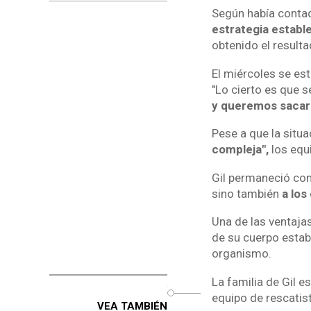
Según había contad
estrategia estable
obtenido el result
El miércoles se es
"Lo cierto es que 
y queremos sacar 
Pese a que la situa
compleja",
los equi
Gil permaneció con 
sino también
a los
Una de las ventaja
de su cuerpo esta
organismo.
La familia de Gil e
o
equipo de rescatis
VEA TAMBIÉN