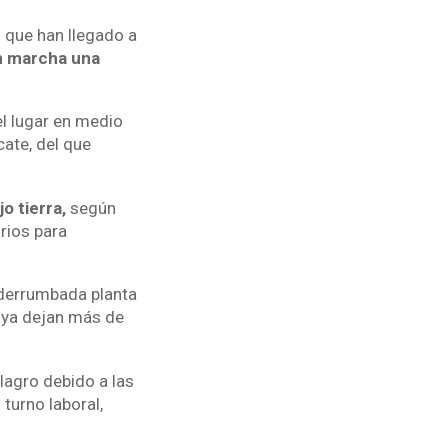
s que han llegado a
n marcha una
el lugar en medio
ate, del que
 tierra,
según
rios para
a derrumbada planta
ya dejan más de
agro debido a las
turno laboral,