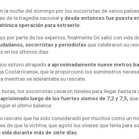
en la noche del domingo por los socorristas de varios paíse
imas de la tragedia nacional
y desde entonces fue puesta e
atónica operación para extraerlo.
jo por parte de los expertos, finalmente Gil salió con vida d
iudadanos, socorristas y periodistas
que celebraron su resc
s en los últimos días.
años estuvo atrapado
a aproximadamente nueve metros bajo
ja Costarricense, que le proporcionó los suministros necesa
a mientras se adelantaba su rescate.
 horas, los socorristas cavaron túneles para llegar hasta l
prisionado luego de los fuertes sismos de 7,2 y 7,5,
que 
egún el último balance.
vo rescate que ha sido considerado por muchos como un mil
s de que la víctima, que agotó los víveres que tenía para su 
vida durante más de siete días.