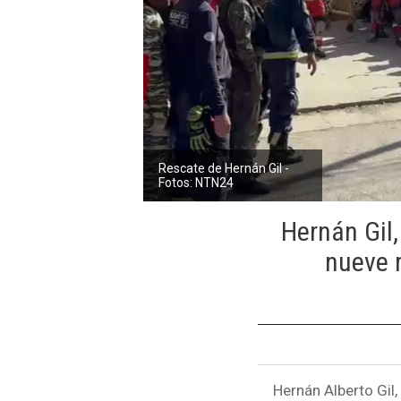
Rescate de Hernán Gil -
Fotos: NTN24
Hernán Gil
nueve m
Hernán Alberto Gil,