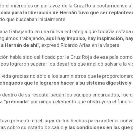
o el miércoles un portavoz de la Cruz Roja costarricense 
cida para la liberación de Hernán tuvo que ser replantea
ado que buscaban inicialmente.
taba trabajando en una nueva estrategia que todavía estaba 
seguimos trabajando,
aquí hay impulso, hay inspiración, ha
a Hernán de ahí",
expresó Ricardo Arias en la víspera.
ción había sido calificada por la Cruz Roja de ese país com
pos lograron superar los desafíos que implicó salvar a la ví
vida gracias no solo a los suministros que le proporcionaro
 chequeos que le lograron hacer a su sistema digestivo y 
s dentro de su rescate, según los equipos encargados, fue q
ba
"prensada"
por ningún elemento que obstruyera el funcio
stuvo presente en el lugar de los hechos para sostener conv
tas sobre su estado de salud
y las condiciones en las que