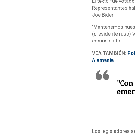
El texto fue votad
Representantes hab
Joe Biden.
"Mantenemos nuestr
(presidente ruso) V
comunicado.
VEA TAMBIÉN:
Pol
Alemania
"Con 
emer
Los legisladores se