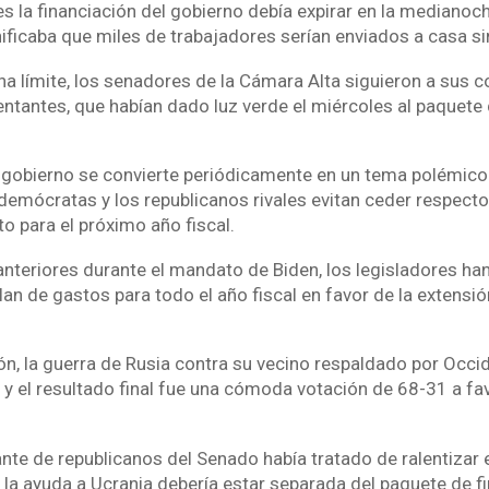
s la financiación del gobierno debía expirar en la medianoch
nificaba que miles de trabajadores serían enviados a casa s
ha límite, los senadores de la Cámara Alta siguieron a sus c
tantes, que habían dado luz verde el miércoles al paquete d
l gobierno se convierte periódicamente en un tema polémic
demócratas y los republicanos rivales evitan ceder respecto
o para el próximo año fiscal.
anteriores durante el mandato de Biden, los legisladores han
an de gastos para todo el año fiscal en favor de la extensión
ón, la guerra de Rusia contra su vecino respaldado por Occi
 y el resultado final fue una cómoda votación de 68-31 a fa
te de republicanos del Senado había tratado de ralentizar e
a ayuda a Ucrania debería estar separada del paquete de f