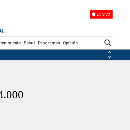
EN VIVO
EN VIVO
AL
etenimiento
Salud
Programas
Opinión
ias de las FARC
ezuela
Nicolás Maduro
Disidencias de las FARC
 en Venezuela
Nicolás Maduro
4.000