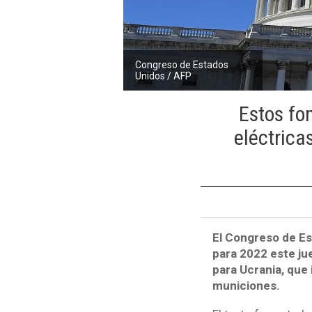
Congreso de Estados
Unidos / AFP
Estos fo
eléctrica
El Congreso de E
para 2022 este ju
para Ucrania, que
municiones.