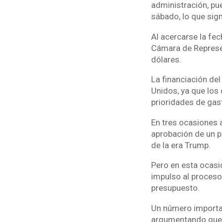
administración, pue
sábado, lo que sig
Al acercarse la fec
Cámara de Represen
dólares.
La financiación de
Unidos, ya que los 
prioridades de gast
En tres ocasiones 
aprobación de un pl
de la era Trump.
Pero en esta ocasi
impulso al proceso
presupuesto.
Un número importan
argumentando que l