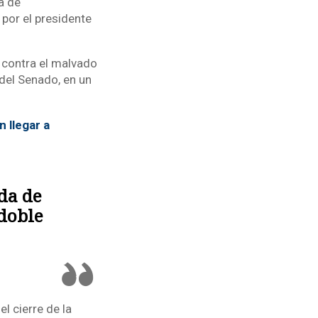
a de
por el presidente
 contra el malvado
 del Senado, en un
 llegar a
uda de
doble
l cierre de la