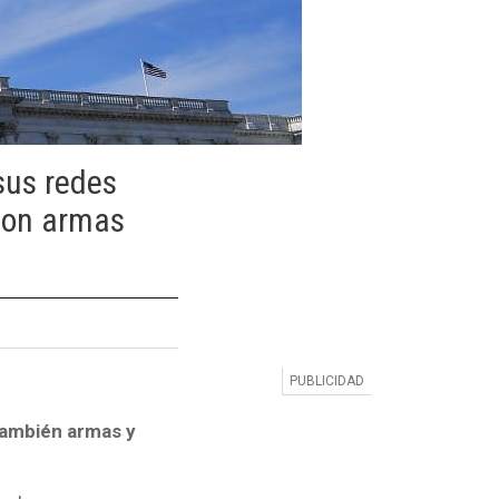
sus redes
 con armas
también armas y