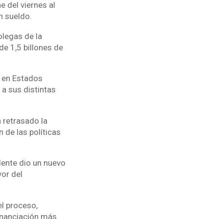
e del viernes al
in sueldo.
olegas de la
e 1,5 billones de
o en Estados
 a sus distintas
 retrasado la
 de las políticas
dente dio un nuevo
vor del
l proceso,
inanciación más