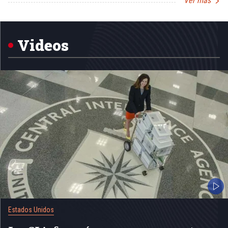
Ver más
Item
1
of
5
Videos
Estados Unidos