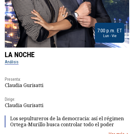
7:00 p.m. ET
Lun - Vie
LA NOCHE
L
Análisis
No
Presenta:
Pr
Claudia Gurisatti
Id
Dirige:
Dir
Claudia Gurisatti
Id
Los sepultureros de la democracia: así el régimen
Ortega-Murillo busca controlar todo el poder