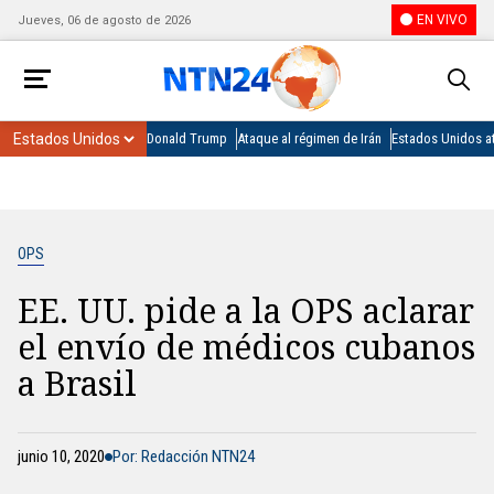
EN VIVO
Jueves, 06 de agosto de 2026
Donald Trump
Ataque al régimen de Irán
Estados Unidos at
OPS
EE. UU. pide a la OPS aclarar
el envío de médicos cubanos
a Brasil
junio 10, 2020
Por: Redacción NTN24