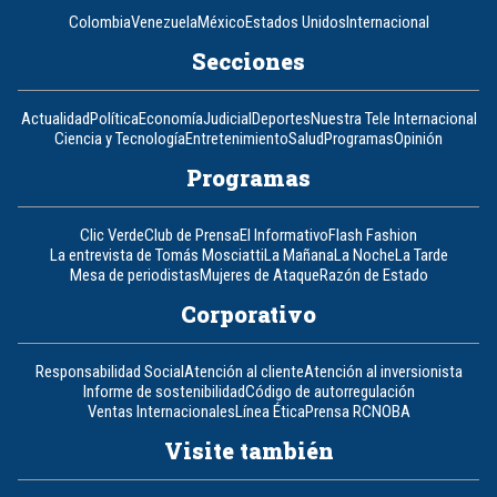
Colombia
Venezuela
México
Estados Unidos
Internacional
Secciones
Actualidad
Política
Economía
Judicial
Deportes
Nuestra Tele Internacional
Ciencia y Tecnología
Entretenimiento
Salud
Programas
Opinión
Programas
Clic Verde
Club de Prensa
El Informativo
Flash Fashion
La entrevista de Tomás Mosciatti
La Mañana
La Noche
La Tarde
Mesa de periodistas
Mujeres de Ataque
Razón de Estado
Corporativo
Responsabilidad Social
Atención al cliente
Atención al inversionista
Informe de sostenibilidad
Código de autorregulación
Ventas Internacionales
Línea Ética
Prensa RCN
OBA
Visite también