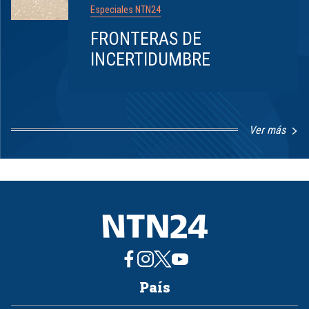
Especiales NTN24
FRONTERAS DE
INCERTIDUMBRE
Ver más
Item
1
of
8
País