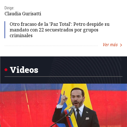
Dirige:
Dir
Claudia Gurisatti
Id
Otro fracaso de la 'Paz Total': Petro despide su
mandato con 22 secuestrados por grupos
criminales
Ver más
Item
1
of
5
Videos