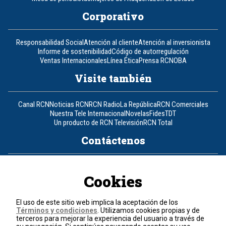
Corporativo
Responsabilidad Social
Atención al cliente
Atención al inversionista
Informe de sostenibilidad
Código de autorregulación
Ventas Internacionales
Línea Ética
Prensa RCN
OBA
Visite también
Canal RCN
Noticias RCN
RCN Radio
La República
RCN Comerciales
Nuestra Tele Internacional
Novelas
Fides
TDT
Un producto de RCN Televisión
RCN Total
Contáctenos
Teléfono
+57 (601) 426 92 92
Cookies
Política de datos personales
Política de cookies
El uso de este sitio web implica la aceptación de los
Términos y condiciones
Términos y condiciones
. Utilizamos cookies propias y de
terceros para mejorar la experiencia del usuario a través de