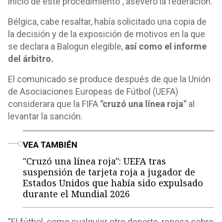
inicio de este procedimiento", aseveró la federación.
Bélgica, cabe resaltar, había solicitado una copia de
la decisión y de la exposición de motivos en la que
se declara a Balogun elegible,
así como el informe
del árbitro.
El comunicado se produce después de que la Unión
de Asociaciones Europeas de Fútbol (UEFA)
considerara que la FIFA
"cruzó una línea roja"
al
levantar la sanción.
o
VEA TAMBIÉN
"Cruzó una línea roja": UEFA tras
suspensión de tarjeta roja a jugador de
Estados Unidos que había sido expulsado
durante el Mundial 2026
"El fútbol, como cualquier otro deporte, reposa sobre