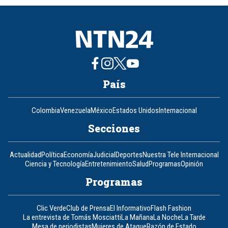
8
País
Colombia
Venezuela
México
Estados Unidos
Internacional
Secciones
Actualidad
Política
Economía
Judicial
Deportes
Nuestra Tele Internacional
Ciencia y Tecnología
Entretenimiento
Salud
Programas
Opinión
Programas
Clic Verde
Club de Prensa
El Informativo
Flash Fashion
La entrevista de Tomás Mosciatti
La Mañana
La Noche
La Tarde
Mesa de periodistas
Mujeres de Ataque
Razón de Estado