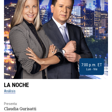
7:00 p.m. ET
Lun - Vie
LA NOCHE
L
Análisis
No
Presenta:
Pr
Claudia Gurisatti
Id