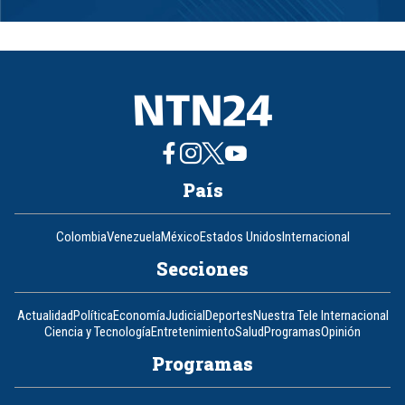
Item
1
of
8
País
Colombia
Venezuela
México
Estados Unidos
Internacional
Secciones
Actualidad
Política
Economía
Judicial
Deportes
Nuestra Tele Internacional
Ciencia y Tecnología
Entretenimiento
Salud
Programas
Opinión
Programas