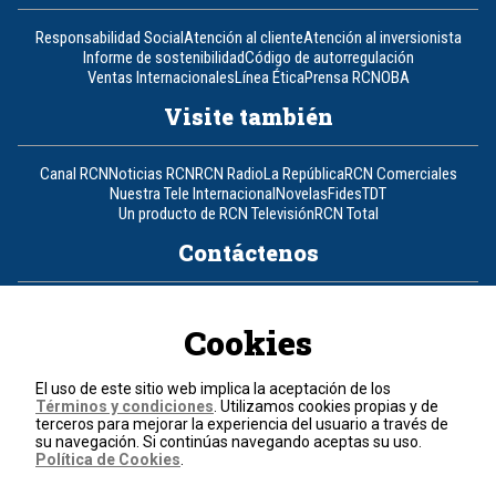
Responsabilidad Social
Atención al cliente
Atención al inversionista
Informe de sostenibilidad
Código de autorregulación
Ventas Internacionales
Línea Ética
Prensa RCN
OBA
Visite también
Canal RCN
Noticias RCN
RCN Radio
La República
RCN Comerciales
Nuestra Tele Internacional
Novelas
Fides
TDT
Un producto de RCN Televisión
RCN Total
Contáctenos
Teléfono
+57 (601) 426 92 92
Cookies
Política de datos personales
Política de cookies
El uso de este sitio web implica la aceptación de los
Términos y condiciones
Términos y condiciones
. Utilizamos cookies propias y de
terceros para mejorar la experiencia del usuario a través de
su navegación. Si continúas navegando aceptas su uso.
© 2026, RCN Medios.
Política de Cookies
.
Todos los derechos reservados.
Organización Ardila Lülle - www.oal.com.co