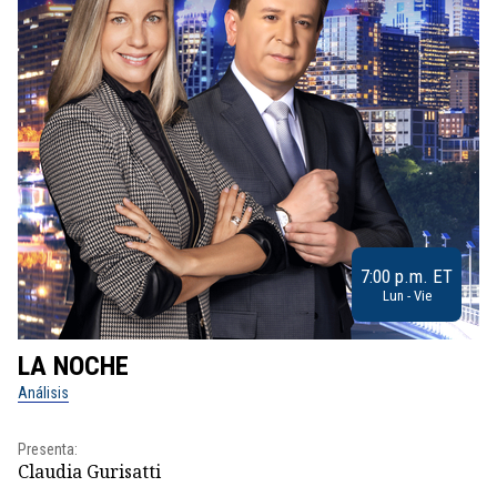
7:00 p.m. ET
Lun - Vie
LA NOCHE
L
Análisis
No
Presenta:
Pr
Claudia Gurisatti
Id