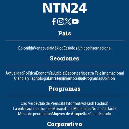
País
Colombia
Venezuela
México
Estados Unidos
Internacional
Secciones
Actualidad
Política
Economía
Judicial
Deportes
Nuestra Tele Internacional
Ciencia y Tecnología
Entretenimiento
Salud
Programas
Opinión
Programas
Clic Verde
Club de Prensa
El Informativo
Flash Fashion
La entrevista de Tomás Mosciatti
La Mañana
La Noche
La Tarde
Mesa de periodistas
Mujeres de Ataque
Razón de Estado
Corporativo