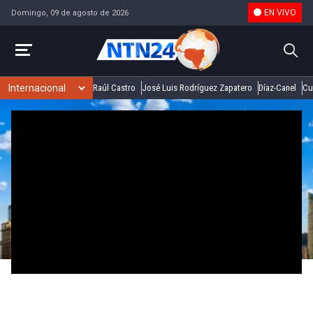
EN VIVO
Domingo, 09 de agosto de 2026
Raúl Castro
José Luis Rodríguez Zapatero
Díaz-Canel
Cu