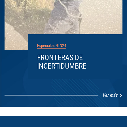
Especiales NTN24
FRONTERAS DE
INCERTIDUMBRE
Ver más
Item
1
of
8