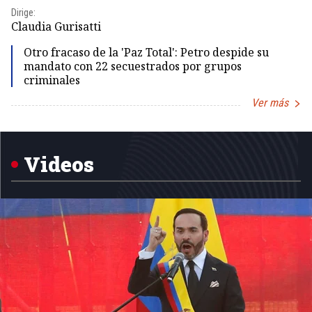
Dirige:
Dir
Claudia Gurisatti
Id
Otro fracaso de la 'Paz Total': Petro despide su
mandato con 22 secuestrados por grupos
criminales
Ver más
Item
1
of
5
Videos