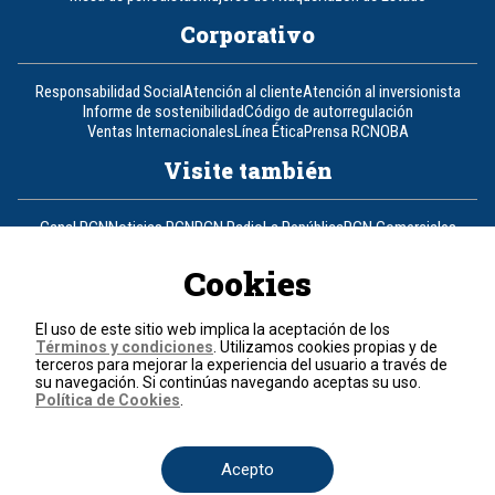
Corporativo
Responsabilidad Social
Atención al cliente
Atención al inversionista
Informe de sostenibilidad
Código de autorregulación
Ventas Internacionales
Línea Ética
Prensa RCN
OBA
Visite también
Canal RCN
Noticias RCN
RCN Radio
La República
RCN Comerciales
Nuestra Tele Internacional
Novelas
Fides
TDT
Un producto de RCN Televisión
RCN Total
Cookies
Contáctenos
El uso de este sitio web implica la aceptación de los
Términos y condiciones
. Utilizamos cookies propias y de
Teléfono
+57 (601) 426 92 92
terceros para mejorar la experiencia del usuario a través de
su navegación. Si continúas navegando aceptas su uso.
Política de Cookies
.
Política de datos personales
Política de cookies
Términos y condiciones
Acepto