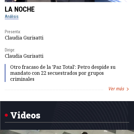
LA NOCHE
L
Análisis
No
Presenta:
Pr
Claudia Gurisatti
Id
Dirige:
Dir
Claudia Gurisatti
Id
Otro fracaso de la 'Paz Total': Petro despide su
mandato con 22 secuestrados por grupos
criminales
Ver más
Item
1
of
5
Videos