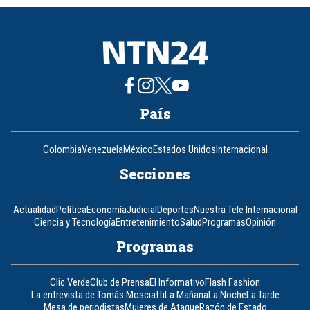
8
País
Colombia
Venezuela
México
Estados Unidos
Internacional
Secciones
Actualidad
Política
Economía
Judicial
Deportes
Nuestra Tele Internacional
Ciencia y Tecnología
Entretenimiento
Salud
Programas
Opinión
Programas
Clic Verde
Club de Prensa
El Informativo
Flash Fashion
La entrevista de Tomás Mosciatti
La Mañana
La Noche
La Tarde
Mesa de periodistas
Mujeres de Ataque
Razón de Estado