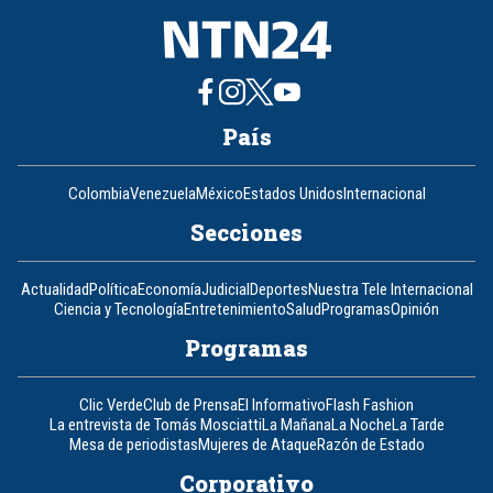
País
Colombia
Venezuela
México
Estados Unidos
Internacional
Secciones
Actualidad
Política
Economía
Judicial
Deportes
Nuestra Tele Internacional
Ciencia y Tecnología
Entretenimiento
Salud
Programas
Opinión
Programas
Clic Verde
Club de Prensa
El Informativo
Flash Fashion
La entrevista de Tomás Mosciatti
La Mañana
La Noche
La Tarde
Mesa de periodistas
Mujeres de Ataque
Razón de Estado
Corporativo