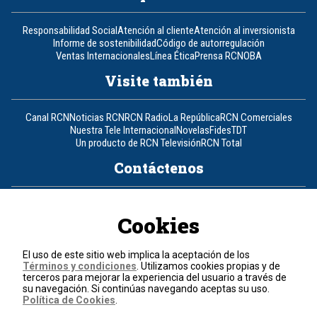
Responsabilidad Social
Atención al cliente
Atención al inversionista
Informe de sostenibilidad
Código de autorregulación
Ventas Internacionales
Línea Ética
Prensa RCN
OBA
Visite también
Canal RCN
Noticias RCN
RCN Radio
La República
RCN Comerciales
Nuestra Tele Internacional
Novelas
Fides
TDT
Un producto de RCN Televisión
RCN Total
Contáctenos
Teléfono
+57 (601) 426 92 92
Cookies
Política de datos personales
Política de cookies
El uso de este sitio web implica la aceptación de los
Términos y condiciones
Términos y condiciones
. Utilizamos cookies propias y de
terceros para mejorar la experiencia del usuario a través de
su navegación. Si continúas navegando aceptas su uso.
© 2026, RCN Medios.
Política de Cookies
.
Todos los derechos reservados.
Organización Ardila Lülle - www.oal.com.co