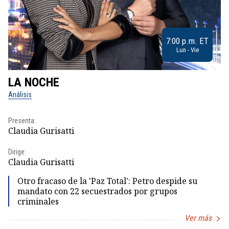
7:00 p.m. ET
Lun - Vie
LA NOCHE
L
Análisis
No
Presenta:
Pr
Claudia Gurisatti
Id
Dirige:
Dir
Claudia Gurisatti
Id
Otro fracaso de la 'Paz Total': Petro despide su
mandato con 22 secuestrados por grupos
criminales
Ver más
Item