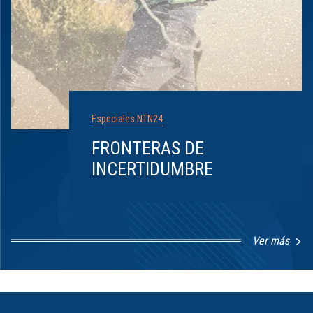
Especiales NTN24
FRONTERAS DE
INCERTIDUMBRE
Ver más
Item
1
of
8