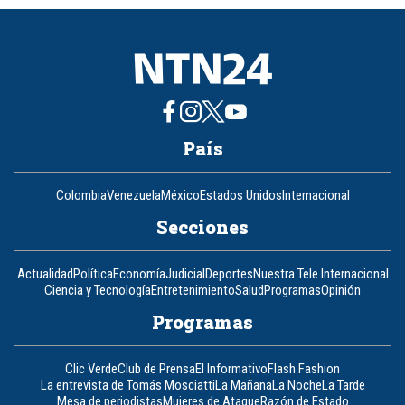
8
País
Colombia
Venezuela
México
Estados Unidos
Internacional
Secciones
Actualidad
Política
Economía
Judicial
Deportes
Nuestra Tele Internacional
Ciencia y Tecnología
Entretenimiento
Salud
Programas
Opinión
Programas
Clic Verde
Club de Prensa
El Informativo
Flash Fashion
La entrevista de Tomás Mosciatti
La Mañana
La Noche
La Tarde
Mesa de periodistas
Mujeres de Ataque
Razón de Estado