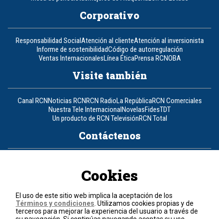
Corporativo
Responsabilidad Social
Atención al cliente
Atención al inversionista
Informe de sostenibilidad
Código de autorregulación
Ventas Internacionales
Línea Ética
Prensa RCN
OBA
Visite también
Canal RCN
Noticias RCN
RCN Radio
La República
RCN Comerciales
Nuestra Tele Internacional
Novelas
Fides
TDT
Un producto de RCN Televisión
RCN Total
Contáctenos
Teléfono
+57 (601) 426 92 92
Cookies
Política de datos personales
Política de cookies
El uso de este sitio web implica la aceptación de los
Términos y condiciones
Términos y condiciones
. Utilizamos cookies propias y de
terceros para mejorar la experiencia del usuario a través de