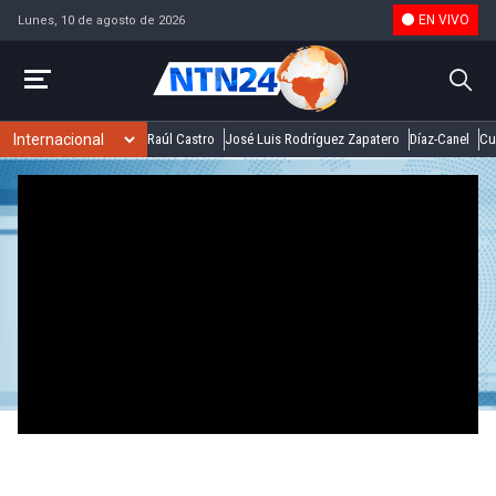
EN VIVO
Lunes, 10 de agosto de 2026
Raúl Castro
José Luis Rodríguez Zapatero
Díaz-Canel
Cu