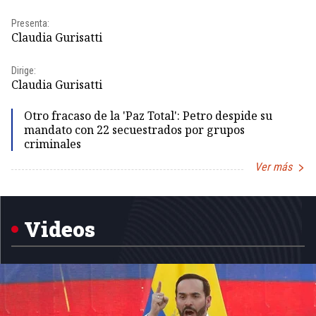
Pr
Presenta:
Id
Claudia Gurisatti
Dir
Dirige:
Id
Claudia Gurisatti
Otro fracaso de la 'Paz Total': Petro despide su
mandato con 22 secuestrados por grupos
criminales
Ver más
Item
1
of
5
Videos