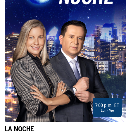
7:00 p.m. ET
Lun - Vie
LA NOCHE
L