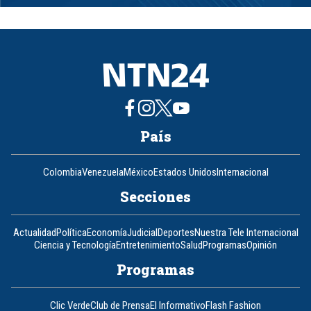
1
of
8
País
Colombia
Venezuela
México
Estados Unidos
Internacional
Secciones
Actualidad
Política
Economía
Judicial
Deportes
Nuestra Tele Internacional
Ciencia y Tecnología
Entretenimiento
Salud
Programas
Opinión
Programas
Clic Verde
Club de Prensa
El Informativo
Flash Fashion