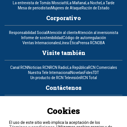
La entrevista de Tomás Mosciatti
La Mañana
La Noche
La Tarde
Mesa de periodistas
Mujeres de Ataque
Razón de Estado
Corporativo
Responsabilidad Social
Atención al cliente
Atención al inversionista
Informe de sostenibilidad
Código de autorregulación
Ventas Internacionales
Línea Ética
Prensa RCN
OBA
Visite también
Canal RCN
Noticias RCN
RCN Radio
La República
RCN Comerciales
Nuestra Tele Internacional
Novelas
Fides
TDT
Un producto de RCN Televisión
RCN Total
Contáctenos
Teléfono
+57 (601) 426 92 92
Cookies
Política de datos personales
Política de cookies
El uso de este sitio web implica la aceptación de los
Términos y condiciones