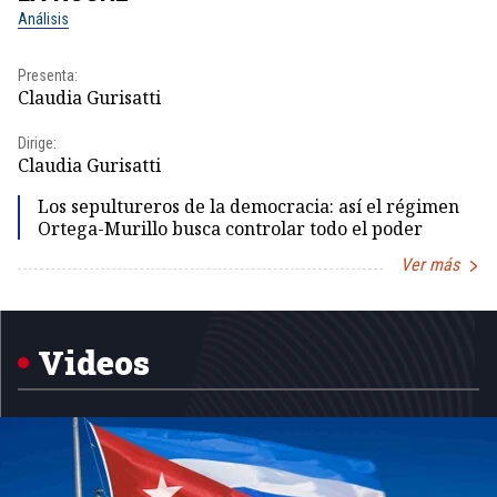
Análisis
No
Presenta:
Pr
Claudia Gurisatti
Id
Dirige:
Dir
Claudia Gurisatti
Id
Los sepultureros de la democracia: así el régimen
Ortega-Murillo busca controlar todo el poder
Ver más
Item
1
of
5
Videos