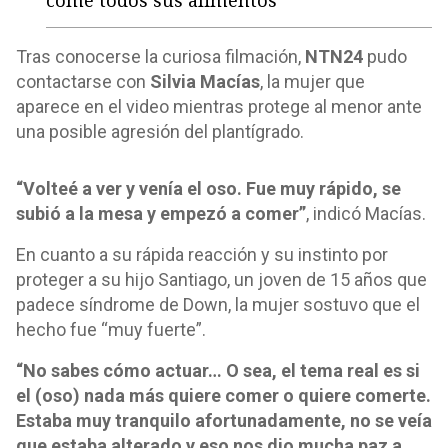
come todos sus alimentos
Tras conocerse la curiosa filmación,
NTN24
pudo
contactarse con
Silvia Macías
, la mujer que
aparece en el video mientras protege al menor ante
una posible agresión del plantígrado.
“Volteé a ver y venía el oso. Fue muy rápido, se
subió a la mesa y empezó a comer”
, indicó Macías.
En cuanto a su rápida reacción y su instinto por
proteger a su hijo Santiago, un joven de 15 años que
padece síndrome de Down, la mujer sostuvo que el
hecho fue “muy fuerte”.
“No sabes cómo actuar… O sea, el tema real es si
el (oso) nada más quiere comer o quiere comerte.
Estaba muy tranquilo afortunadamente, no se veía
que estaba alterado y eso nos dio mucha paz a