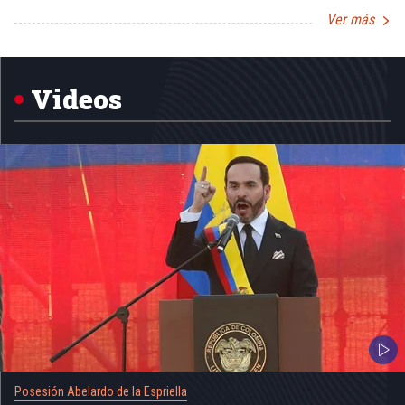
Ver más
Item
1
of
5
Videos
Posesión Abelardo de la Espriella