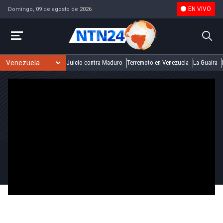
EN VIVO
Domingo, 09 de agosto de 2026
Juicio contra Maduro
Terremoto en Venezuela
La Guaira