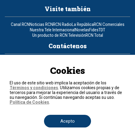
Visite también
Canal RCN
Noticias RCN
RCN Radio
La República
RCN Comerciales
Nuestra Tele Internacional
Novelas
Fides
TDT
Un producto de RCN Televisión
RCN Total
Contáctenos
Teléfono
+57 (601) 426 92 92
Cookies
Política de datos personales
Política de cookies
El uso de este sitio web implica la aceptación de los
Términos y condiciones
Términos y condiciones
. Utilizamos cookies propias y de
terceros para mejorar la experiencia del usuario a través de
su navegación. Si continúas navegando aceptas su uso.
© 2026, RCN Medios.
Política de Cookies
.
Todos los derechos reservados.
Organización Ardila Lülle - www.oal.com.co
Acepto