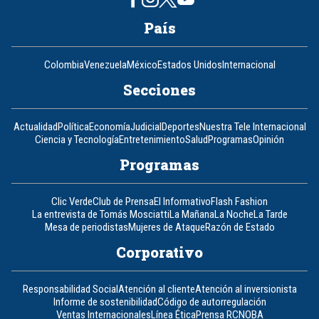
País
Colombia
Venezuela
México
Estados Unidos
Internacional
Secciones
Actualidad
Política
Economía
Judicial
Deportes
Nuestra Tele Internacional
Ciencia y Tecnología
Entretenimiento
Salud
Programas
Opinión
Programas
Clic Verde
Club de Prensa
El Informativo
Flash Fashion
La entrevista de Tomás Mosciatti
La Mañana
La Noche
La Tarde
Mesa de periodistas
Mujeres de Ataque
Razón de Estado
Corporativo
Responsabilidad Social
Atención al cliente
Atención al inversionista
Informe de sostenibilidad
Código de autorregulación
Ventas Internacionales
Línea Ética
Prensa RCN
OBA