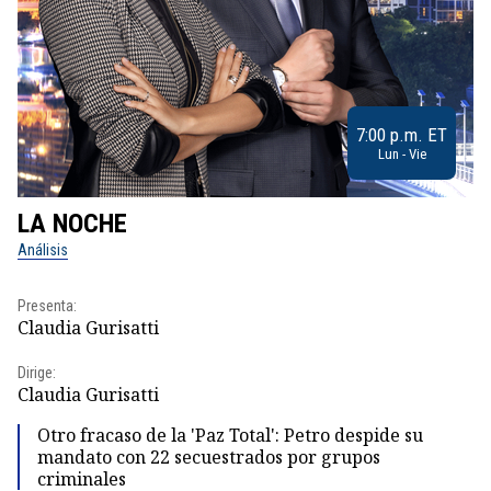
7:00 p.m. ET
Lun - Vie
LA NOCHE
L
Análisis
No
Presenta:
Pr
Claudia Gurisatti
Id
Dirige:
Dir
Claudia Gurisatti
Id
Otro fracaso de la 'Paz Total': Petro despide su
mandato con 22 secuestrados por grupos
criminales