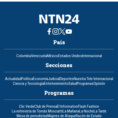
8
País
Colombia
Venezuela
México
Estados Unidos
Internacional
Secciones
Actualidad
Política
Economía
Judicial
Deportes
Nuestra Tele Internacional
Ciencia y Tecnología
Entretenimiento
Salud
Programas
Opinión
Programas
Clic Verde
Club de Prensa
El Informativo
Flash Fashion
La entrevista de Tomás Mosciatti
La Mañana
La Noche
La Tarde
Mesa de periodistas
Mujeres de Ataque
Razón de Estado