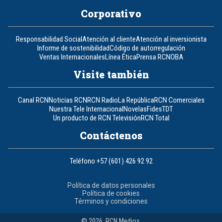
Corporativo
Responsabilidad Social
Atención al cliente
Atención al inversionista
Informe de sostenibilidad
Código de autorregulación
Ventas Internacionales
Línea Ética
Prensa RCN
OBA
Visite también
Canal RCN
Noticias RCN
RCN Radio
La República
RCN Comerciales
Nuestra Tele Internacional
Novelas
Fides
TDT
Un producto de RCN Televisión
RCN Total
Contáctenos
Teléfono
+57 (601) 426 92 92
Política de datos personales
Política de cookies
Términos y condiciones
© 2026, RCN Medios.